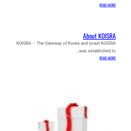
ה
:
READ MORE
ס
ת
ט
ר
ו
ב
ר
ו
About KOISRA
י
ת
ה
ק
KOISRA – The Gateway of Korea and Israel KOISRA
ו
was established to…
ר
:
READ MORE
י
A
א
B
ה
O
U
T
K
O
I
S
R
A