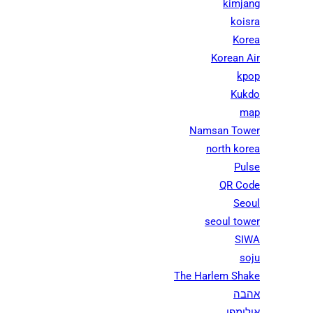
kimjang
koisra
Korea
Korean Air
kpop
Kukdo
map
Namsan Tower
north korea
Pulse
QR Code
Seoul
seoul tower
SIWA
soju
The Harlem Shake
אהבה
אולימפי