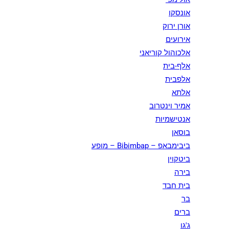
אונסקו
אורן ירוק
אירועים
אלכוהול קוריאני
אלף-בית
אלפבית
אלתא
אמיר וינטרוב
אנטישמיות
בוסאן
ביבימבאפ – Bibimbap – מופע
ביטקוין
בירה
בית חבד
בר
ברים
ג'גו