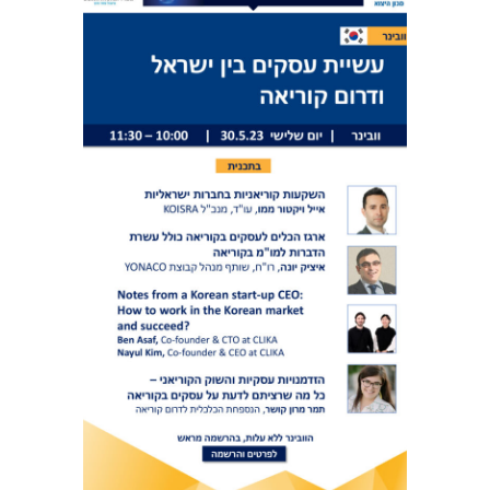
ש
י
ר
ה
ב
צ
י
ב
ו
ר