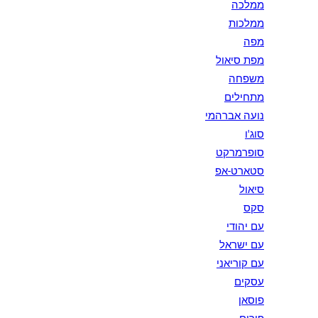
ממלכה
ממלכות
מפה
מפת סיאול
משפחה
מתחילים
נועה אברהמי
סוג'ו
סופרמרקט
סטארט-אפ
סיאול
סקס
עם יהודי
עם ישראל
עם קוריאני
עסקים
פוסאן