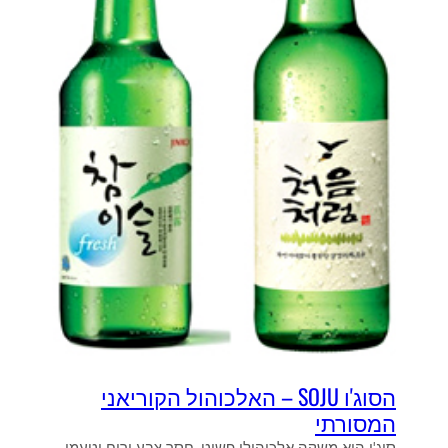
ש
ר
א
ל
נ
פ
ת
ח
הסוג'ו SOJU – האלכוהול הקוריאני
המסורתי
סוג'ו הוא משקה אלכוהולי פשוט, חסר צבע וריח וטעמו