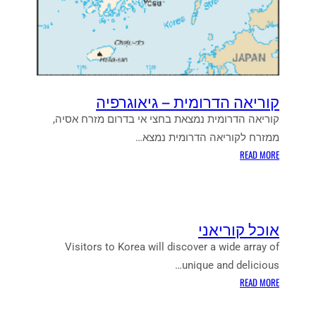
קוריאה הדרומית – גיאוגרפיה
קוריאה הדרומית נמצאת בחצי אי בדרום מזרח אסיה,
ממזרח לקוריאה הדרומית נמצא…
:
READ MORE
ק
ו
ר
י
אוכל קוריאני
א
ה
Visitors to Korea will discover a wide array of
ה
unique and delicious…
ד
:
READ MORE
ר
א
ו
ו