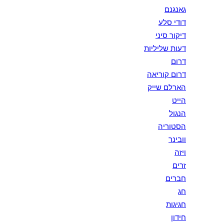
גאנגנם
דודי סלע
דיקור סיני
דעות שליליות
דרום
דרום קוריאה
הארלם שייק
הייט
הנגול
הסטוריה
וובינר
ויזה
זרים
חברים
חג
חגיגות
חידון