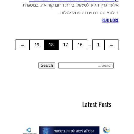
אלעד גרין הגיע לסיאול, בירת דרום קוריאה, במסגרת
חילופי סטודנטים והופתע לגלות…
:
READ MORE
ק
ו
ר
…
→
19
18
17
16
1
←
י
א
ה
:
Search
S
ע
e
ל
a
צ
r
י
c
י
Latest Posts
h
ת
נ
ו
ת
ו