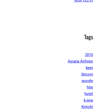
תרבות ופנאי
Tags
2010
Asiana Airlines
beer
bitcoin
google
hite
hotel
k-pop
Kimchi