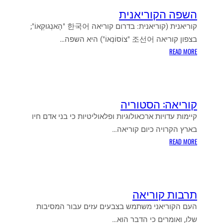
השפה הקוריאנית
קוריאנית (קוריאנית: בדרום קוריאה 한국어 "הָאנְגוּקְאוֹ";
בצפון קוריאה 조선어 "צוֹסוֹנְאוֹ") היא השפה…
:
READ MORE
ה
ש
פ
ה
קוריאה: הסטוריה
ה
ק
קיימות עדויות ארכאולוגיות ופלאוליטיות כי בני אדם חיו
ו
בארץ הקרויה כיום קוריאה…
ר
:
READ MORE
י
ק
א
ו
נ
ר
י
י
תרבות קוריאה
ת
א
ה
העם הקוריאני משתמש בצבעים עזים עבור המסיבות
:
שלו, ואומרים כי הדבר הוא…