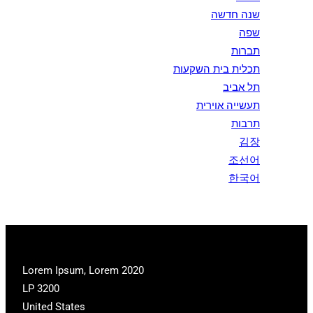
שנה חדשה
שפה
תברות
תכלית בית השקעות
תל אביב
תעשייה אוירית
תרבות
김장
조선어
한국어
2020 Lorem Ipsum, Lorem
LP 3200
United States