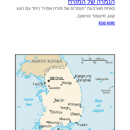
הנמרה של המזרח
ל
כאחת מארבעת "הנמרים של מזרח אסיה" (יחד עם הונג
ה
קונג, סינגפור וטיוואן)…
ק
:
READ MORE
ו
ה
ר
נ
י
מ
א
ר
נ
ה
י
ש
ה
ל
מ
ה
ס
מ
ו
ז
ר
ר
ת
ח
י