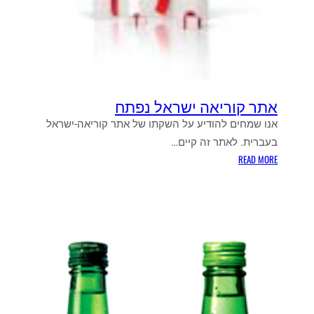
אתר קוריאה ישראל נפתח
אנו שמחים להודיע על השקתו של אתר קוריאה-ישראל
בעברית. לאתר זה קיים…
:
READ MORE
א
ת
ר
ק
ו
ר
י
א
ה
י