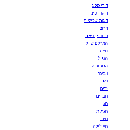
דודי סלע
דיקור סיני
דעות שליליות
דרום
דרום קוריאה
הארלם שייק
הייט
הנגול
הסטוריה
וובינר
ויזה
זרים
חברים
חג
חגיגות
חידון
חיי לילה