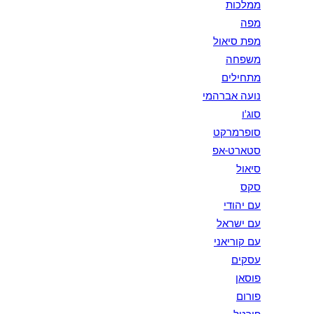
ממלכות
מפה
מפת סיאול
משפחה
מתחילים
נועה אברהמי
סוג'ו
סופרמרקט
סטארט-אפ
סיאול
סקס
עם יהודי
עם ישראל
עם קוריאני
עסקים
פוסאן
פורום