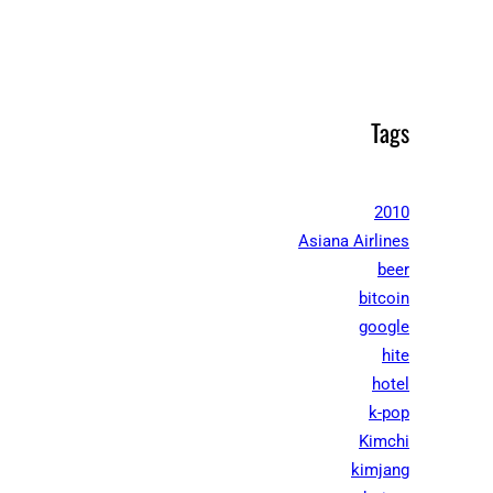
Tags
2010
Asiana Airlines
beer
bitcoin
google
hite
hotel
k-pop
Kimchi
kimjang