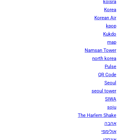
koisra
Korea
Korean Air
kpop
Kukdo
map
Namsan Tower
north korea
Pulse
QR Code
Seoul
seoul tower
SIWA
soju
The Harlem Shake
אהבה
אולימפי
אונסקו