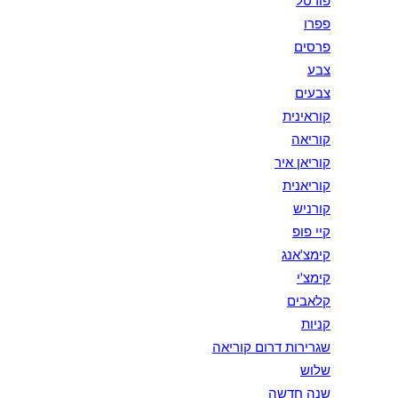
פורטל
פפרו
פרסים
צבע
צבעים
קוראינית
קוריאה
קוריאן איר
קוריאנית
קורניש
קיי פופ
קימצ'אנג
קימצ'י
קלאבים
קניות
שגרירות דרום קוריאה
שלוש
שנה חדשה