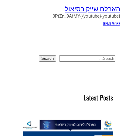
הארלם שייק בסיאול
{youtube}0PtZn_9AfMY{/youtube}
:
READ MORE
ה
א
ר
ל
ם
Search
S
ש
e
י
a
י
r
ק
ב
c
Latest Posts
ס
h
י
א
ו
ל