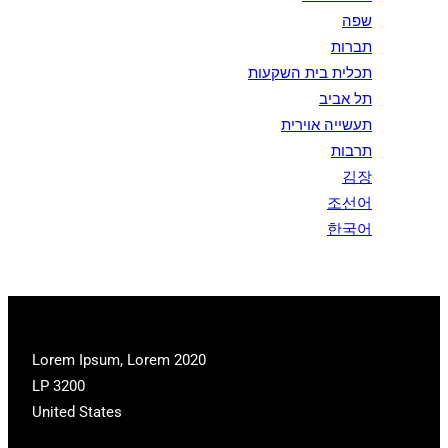
שפה
תברות
תכלית בית השקעות
תל אביב
תעשייה אוירית
תרבות
김장
조선어
한국어
2020 Lorem Ipsum, Lorem
LP 3200
United States