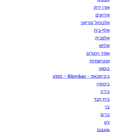
אורן ירוק
אירועים
אלכוהול קוריאני
אלף-בית
אלפבית
אלתא
אמיר וינטרוב
אנטישמיות
בוסאן
ביבימבאפ – Bibimbap – מופע
ביטקוין
בירה
בית חבד
בר
ברים
ג'גו
גאנגנם