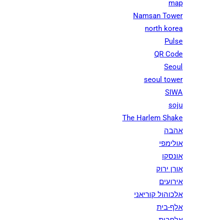
map
Namsan Tower
north korea
Pulse
QR Code
Seoul
seoul tower
SIWA
soju
The Harlem Shake
אהבה
אולימפי
אונסקו
אורן ירוק
אירועים
אלכוהול קוריאני
אלף-בית