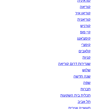
קוראינית
קוריאה
קוריאן איר
קוריאנית
קורניש
קיי פופ
קימצ'אנג
קימצ'י
קלאבים
קניות
שגרירות דרום קוריאה
שלוש
שנה חדשה
שפה
תברות
תכלית בית השקעות
תל אביב
תעשייה אוירית