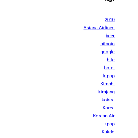
2010
Asiana Airlines
beer
bitcoin
google
hite
hotel
k-pop
Kimchi
kimjang
koisra
Korea
Korean Air
kpop
Kukdo