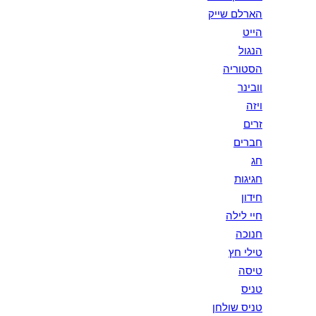
הארלם שייק
הייט
הנגול
הסטוריה
וובינר
ויזה
זרים
חברים
חג
חגיגות
חידון
חיי לילה
חנוכה
טילי חץ
טיסה
טניס
טניס שולחן