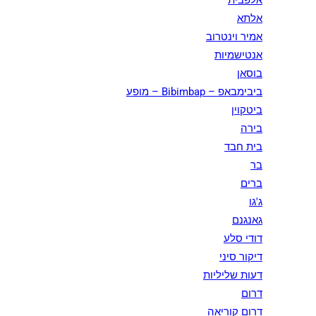
אלפבית
אלתא
אמיר וינטרוב
אנטישמיות
בוסאן
ביבימבאפ – Bibimbap – מופע
ביטקוין
בירה
בית חבד
בר
ברים
ג'גו
גאנגנם
דודי סלע
דיקור סיני
דעות שליליות
דרום
דרום קוריאה