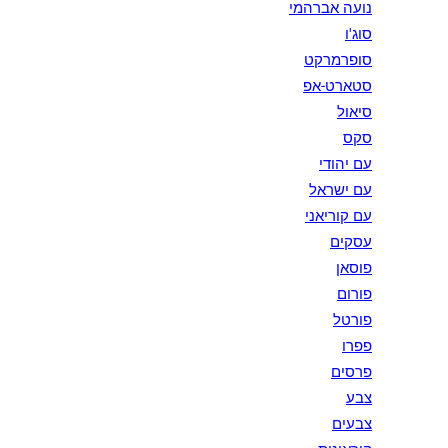
נועה אברהמי
סוג'ו
סופרמרקט
סטארט-אפ
סיאול
סקס
עם יהודי
עם ישראל
עם קוריאני
עסקים
פוסאן
פורום
פורטל
פפרו
פרסים
צבע
צבעים