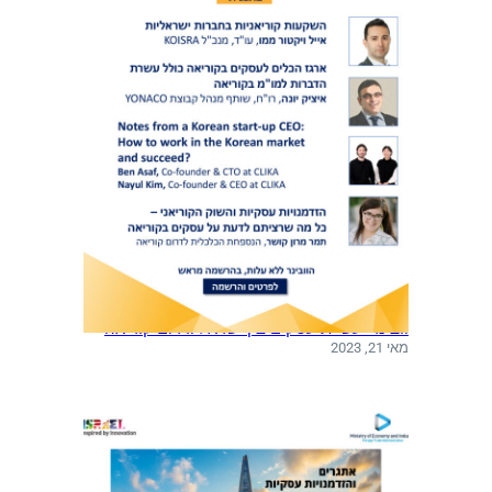
א
ת
ה
ט
י
ס
ו
ת
ב
י
ן
ס
י
א
וובינר: עשיית עסקים בין ישראל ודרום קוריאה
ו
מאי 21, 2023
ל
ל
ת
ל
א
ב