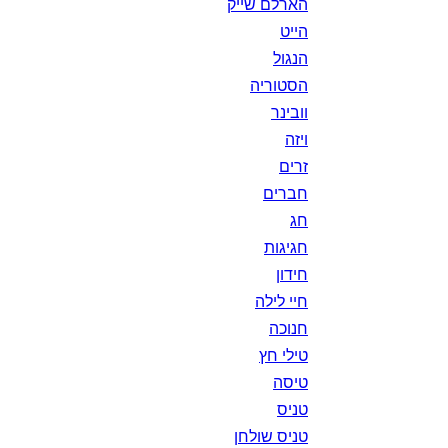
הארלם שייק
הייט
הנגול
הסטוריה
וובינר
ויזה
זרים
חברים
חג
חגיגות
חידון
חיי לילה
חנוכה
טילי חץ
טיסה
טניס
טניס שולחן