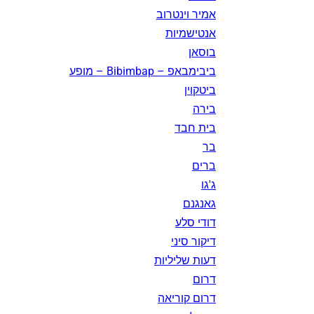
אמיר וינטרוב
אנטישמיות
בוסאן
ביבימבאפ – Bibimbap – מופע
ביטקוין
בירה
בית חבד
בר
ברים
ג'גו
גאנגנם
דודי סלע
דיקור סיני
דעות שליליות
דרום
דרום קוריאה