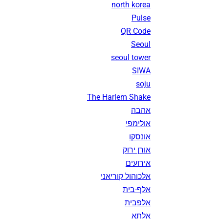
north korea
Pulse
QR Code
Seoul
seoul tower
SIWA
soju
The Harlem Shake
אהבה
אולימפי
אונסקו
אורן ירוק
אירועים
אלכוהול קוריאני
אלף-בית
אלפבית
אלתא