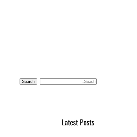
Search
S
e
a
r
c
Latest Posts
h