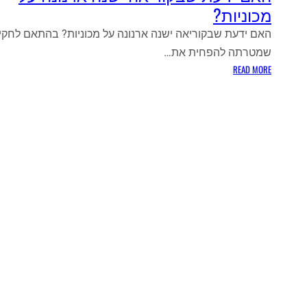
מכוניות?
האם ידעת שבקוריאה ישנה ארנונה על מכוניות? בהתאם לחקי
שמטרתה להפחית את…
:
READ MORE
ה
א
ם
י
ד
ע
ת
ש
ב
ק
ו
ר
י
א
ה