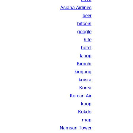
Asiana Airlines
beer
bitcoin
google
hite
hotel
k-pop
Kimchi
kimjang
koisra
Korea
Korean Air
kpop
Kukdo
map
Namsan Tower