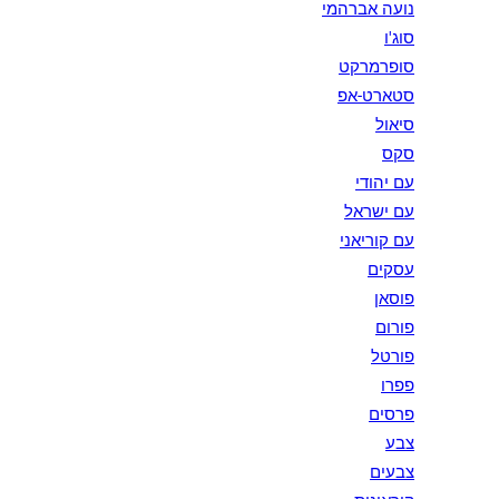
נועה אברהמי
סוג'ו
סופרמרקט
סטארט-אפ
סיאול
סקס
עם יהודי
עם ישראל
עם קוריאני
עסקים
פוסאן
פורום
פורטל
פפרו
פרסים
צבע
צבעים