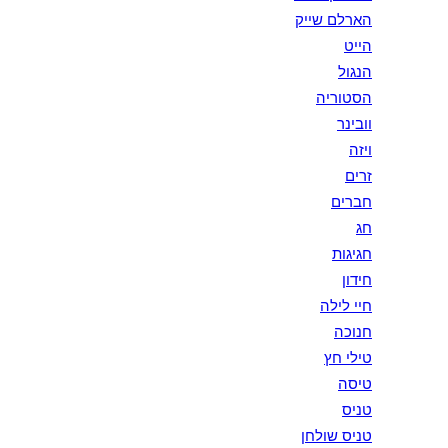
הארלם שייק
הייט
הנגול
הסטוריה
וובינר
ויזה
זרים
חברים
חג
חגיגות
חידון
חיי לילה
חנוכה
טילי חץ
טיסה
טניס
טניס שולחן