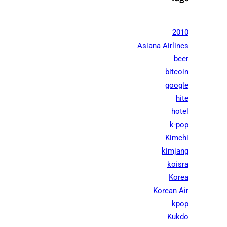
2010
Asiana Airlines
beer
bitcoin
google
hite
hotel
k-pop
Kimchi
kimjang
koisra
Korea
Korean Air
kpop
Kukdo