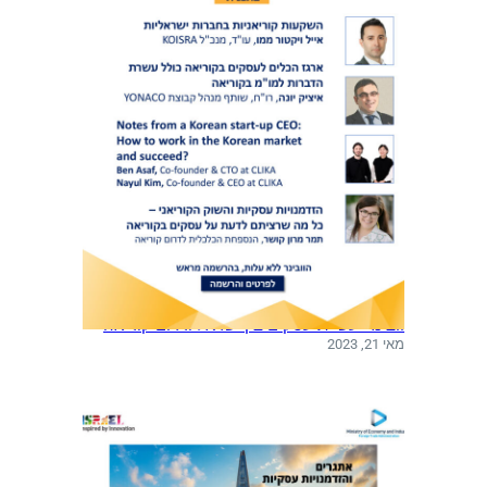
ק
י
מ
צ
'
י
כ
מ
ו
ר
ש
ת
ע
ו
וובינר: עשיית עסקים בין ישראל ודרום קוריאה
ל
מאי 21, 2023
ם