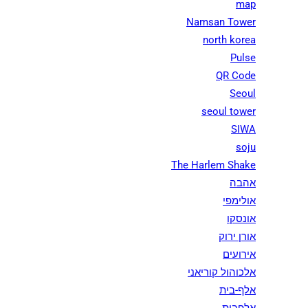
map
Namsan Tower
north korea
Pulse
QR Code
Seoul
seoul tower
SIWA
soju
The Harlem Shake
אהבה
אולימפי
אונסקו
אורן ירוק
אירועים
אלכוהול קוריאני
אלף-בית