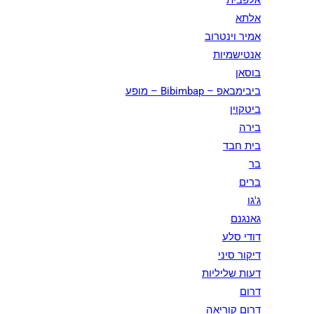
אלפבית
אלתא
אמיר וינטרוב
אנטישמיות
בוסאן
ביבימבאפ – Bibimbap – מופע
ביטקוין
בירה
בית חבד
בר
ברים
ג'גו
גאנגנם
דודי סלע
דיקור סיני
דעות שליליות
דרום
דרום קוריאה