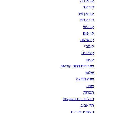
קוראינית
קוריאה
קוריאן איר
קוריאנית
קורניש
קיי פופ
קימצ'אנג
קימצ'י
קלאבים
קניות
שגרירות דרום קוריאה
שלוש
שנה חדשה
שפה
תברות
תכלית בית השקעות
תל אביב
תעשייה אוירית