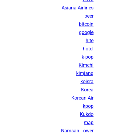
Asiana Airlines
beer
bitcoin
google
hite
hotel
k-pop
Kimchi
kimjang
koisra
Korea
Korean Air
kpop
Kukdo
map
Namsan Tower