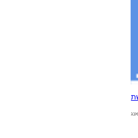
שת
אנג