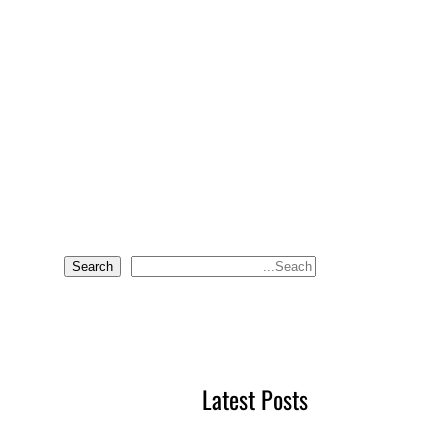
Search
S
e
a
r
c
Latest Posts
h