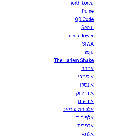
north korea
Pulse
QR Code
Seoul
seoul tower
SIWA
soju
The Harlem Shake
אהבה
אולימפי
אונסקו
אורן ירוק
אירועים
אלכוהול קוריאני
אלף-בית
אלפבית
אלתא