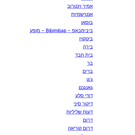
אמיר וינטרוב
אנטישמיות
בוסאן
ביבימבאפ – Bibimbap – מופע
ביטקוין
בירה
בית חבד
בר
ברים
ג'גו
גאנגנם
דודי סלע
דיקור סיני
דעות שליליות
דרום
דרום קוריאה