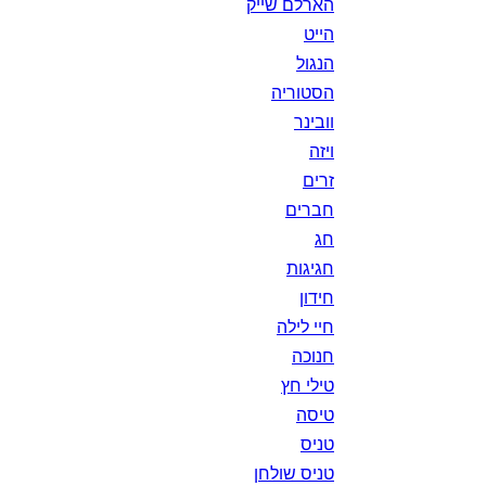
הארלם שייק
הייט
הנגול
הסטוריה
וובינר
ויזה
זרים
חברים
חג
חגיגות
חידון
חיי לילה
חנוכה
טילי חץ
טיסה
טניס
טניס שולחן