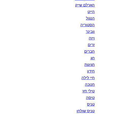
הארלם שייק
הייט
הנגול
הסטוריה
וובינר
ויזה
זרים
חברים
חג
חגיגות
חידון
חיי לילה
חנוכה
טילי חץ
טיסה
טניס
טניס שולחן