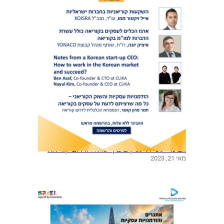
א
ת
ה
ט
י
ס
ו
ת
ב
י
ן
ס
י
א
וובינר: עשיית עסקים בין ישראל ודרום קוריאה
ו
מאי 21, 2023
ל
ל
ת
ל
א
ב