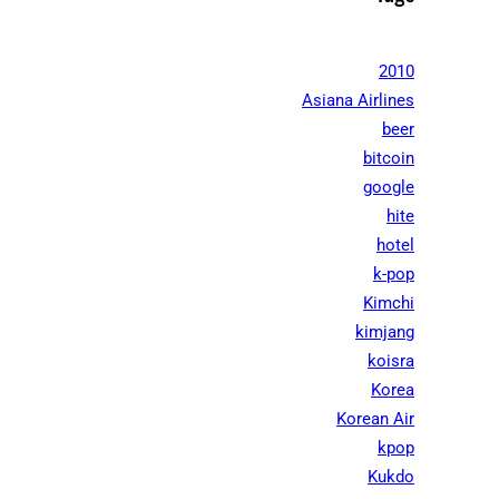
2010
Asiana Airlines
beer
bitcoin
google
hite
hotel
k-pop
Kimchi
kimjang
koisra
Korea
Korean Air
kpop
Kukdo