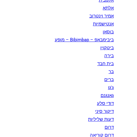
אלפבית
אלתא
אמיר וינטרוב
אנטישמיות
בוסאן
ביבימבאפ – Bibimbap – מופע
ביטקוין
בירה
בית חבד
בר
ברים
ג'גו
גאנגנם
דודי סלע
דיקור סיני
דעות שליליות
דרום
דרום קוריאה