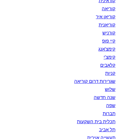
קוראינית
קוריאה
קוריאן איר
קוריאנית
קורניש
קיי פופ
קימצ'אנג
קימצ'י
קלאבים
קניות
שגרירות דרום קוריאה
שלוש
שנה חדשה
שפה
תברות
תכלית בית השקעות
תל אביב
תעשייה אוירית