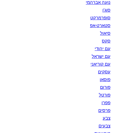
נועה אברהמי
סוג'ו
סופרמרקט
סטארט-אפ
סיאול
סקס
עם יהודי
עם ישראל
עם קוריאני
עסקים
פוסאן
פורום
פורטל
פפרו
פרסים
צבע
צבעים