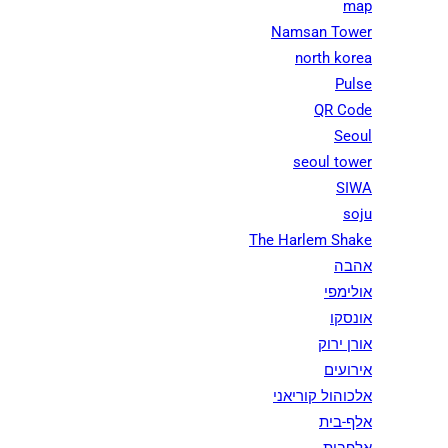
map
Namsan Tower
north korea
Pulse
QR Code
Seoul
seoul tower
SIWA
soju
The Harlem Shake
אהבה
אולימפי
אונסקו
אורן ירוק
אירועים
אלכוהול קוריאני
אלף-בית