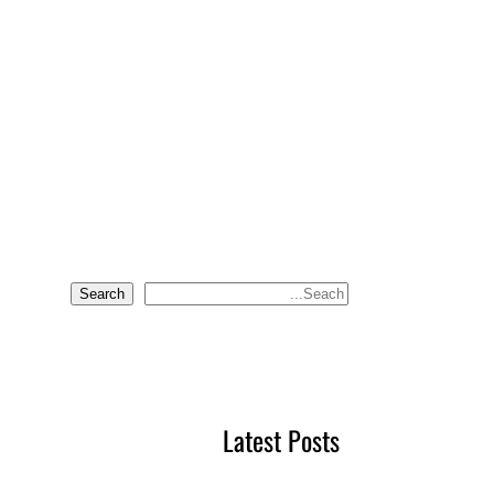
Search
S
e
a
r
c
Latest Posts
h