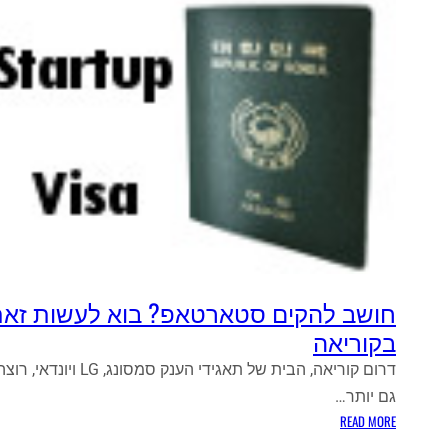
חושב להקים סטארטאפ? בוא לעשות זא
בקוריאה
דרום קוריאה, הבית של תאגידי הענק סמסונג, LG ויונדאי, רו
גם יותר…
:
READ MORE
ח