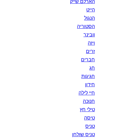
הארלם שייק
הייט
הנגול
הסטוריה
וובינר
ויזה
זרים
חברים
חג
חגיגות
חידון
חיי לילה
חנוכה
טילי חץ
טיסה
טניס
טניס שולחן