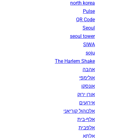
north korea
Pulse
QR Code
Seoul
seoul tower
SIWA
soju
The Harlem Shake
אהבה
אולימפי
אונסקו
אורן ירוק
אירועים
אלכוהול קוריאני
אלף-בית
אלפבית
אלתא