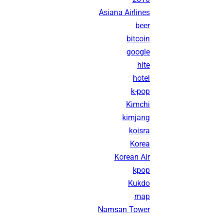
Asiana Airlines
beer
bitcoin
google
hite
hotel
k-pop
Kimchi
kimjang
koisra
Korea
Korean Air
kpop
Kukdo
map
Namsan Tower