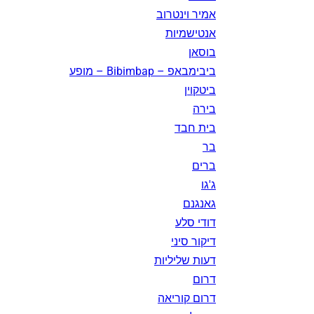
אמיר וינטרוב
אנטישמיות
בוסאן
ביבימבאפ – Bibimbap – מופע
ביטקוין
בירה
בית חבד
בר
ברים
ג'גו
גאנגנם
דודי סלע
דיקור סיני
דעות שליליות
דרום
דרום קוריאה