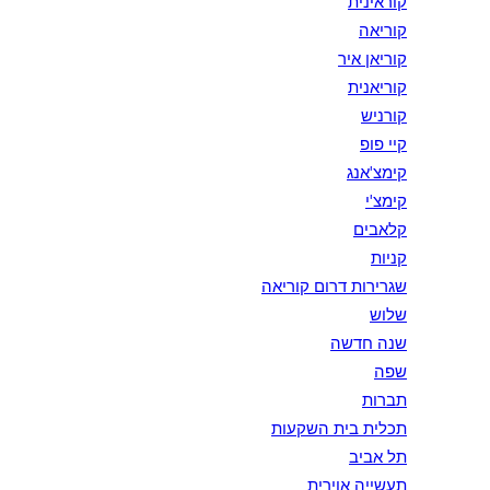
קוראינית
קוריאה
קוריאן איר
קוריאנית
קורניש
קיי פופ
קימצ'אנג
קימצ'י
קלאבים
קניות
שגרירות דרום קוריאה
שלוש
שנה חדשה
שפה
תברות
תכלית בית השקעות
תל אביב
תעשייה אוירית