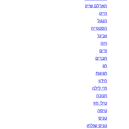
הארלם שייק
הייט
הנגול
הסטוריה
וובינר
ויזה
זרים
חברים
חג
חגיגות
חידון
חיי לילה
חנוכה
טילי חץ
טיסה
טניס
טניס שולחן