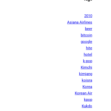
2010
Asiana Airlines
beer
bitcoin
google
hite
hotel
k-pop
Kimchi
kimjang
koisra
Korea
Korean Air
kpop
Kukdo