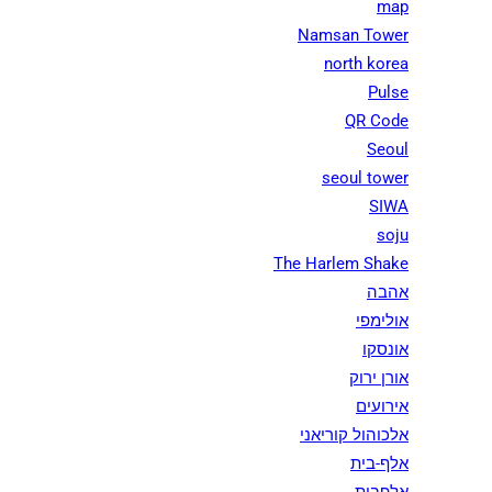
map
Namsan Tower
north korea
Pulse
QR Code
Seoul
seoul tower
SIWA
soju
The Harlem Shake
אהבה
אולימפי
אונסקו
אורן ירוק
אירועים
אלכוהול קוריאני
אלף-בית