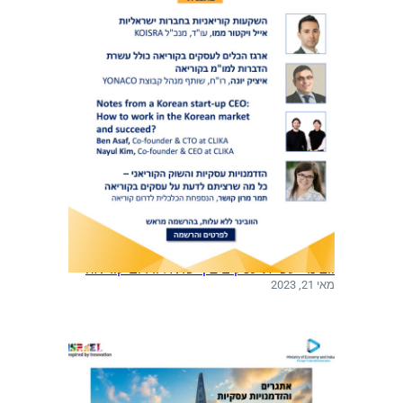
ר
י
א
ה
ב
פ
ר
י
ח
ה
וובינר: עשיית עסקים בין ישראל ודרום קוריאה
מאי 21, 2023