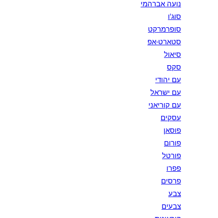
נועה אברהמי
סוג'ו
סופרמרקט
סטארט-אפ
סיאול
סקס
עם יהודי
עם ישראל
עם קוריאני
עסקים
פוסאן
פורום
פורטל
פפרו
פרסים
צבע
צבעים