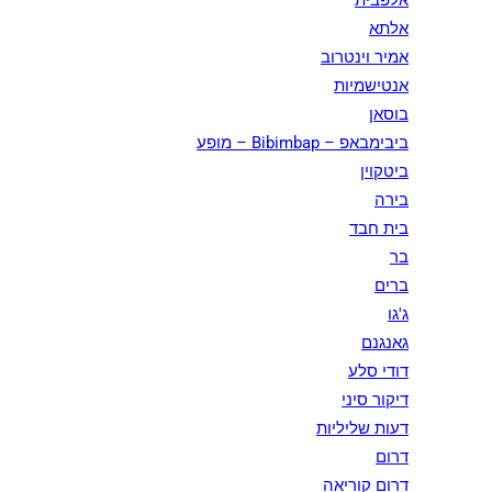
אלפבית
אלתא
אמיר וינטרוב
אנטישמיות
בוסאן
ביבימבאפ – Bibimbap – מופע
ביטקוין
בירה
בית חבד
בר
ברים
ג'גו
גאנגנם
דודי סלע
דיקור סיני
דעות שליליות
דרום
דרום קוריאה