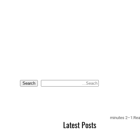
Search
S
e
a
r
c
1–2 minutes
Rea
Latest Posts
h