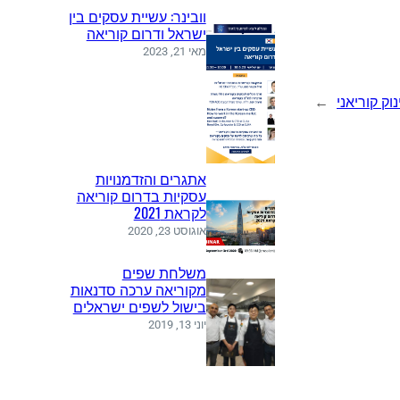
וובינר: עשיית עסקים בין
ישראל ודרום קוריאה
מאי 21, 2023
וק קוריאני
→
אתגרים והזדמנויות
עסקיות בדרום קוריאה
לקראת 2021
אוגוסט 23, 2020
משלחת שפים
מקוריאה ערכה סדנאות
בישול לשפים ישראלים
יוני 13, 2019