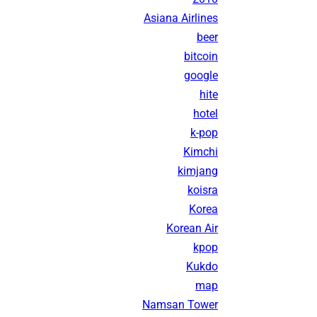
Asiana Airlines
beer
bitcoin
google
hite
hotel
k-pop
Kimchi
kimjang
koisra
Korea
Korean Air
kpop
Kukdo
map
Namsan Tower