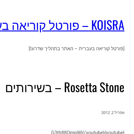
KOISRA – פורטל קוריאה בעברית
[פורטל קוריאה בעברית – האתר בתהליך שדרוג!]
Rosetta Stone – בשירותים
אפריל 2, 2012
{youtube}G3th88OmpWI{/youtube}