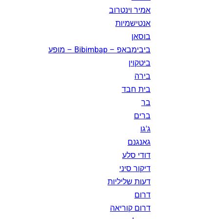
אמיר וינטרוב
אנטישמיות
בוסאן
ביבימבאפ – Bibimbap – מופע
ביטקוין
בירה
בית חבד
בר
ברים
ג'גו
גאנגנם
דודי סלע
דיקור סיני
דעות שליליות
דרום
דרום קוריאה