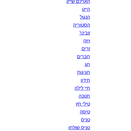
הארלם שייק
הייט
הנגול
הסטוריה
וובינר
ויזה
זרים
חברים
חג
חגיגות
חידון
חיי לילה
חנוכה
טילי חץ
טיסה
טניס
טניס שולחן