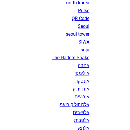
north korea
Pulse
QR Code
Seoul
seoul tower
SIWA
soju
The Harlem Shake
אהבה
אולימפי
אונסקו
אורן ירוק
אירועים
אלכוהול קוריאני
אלף-בית
אלפבית
אלתא