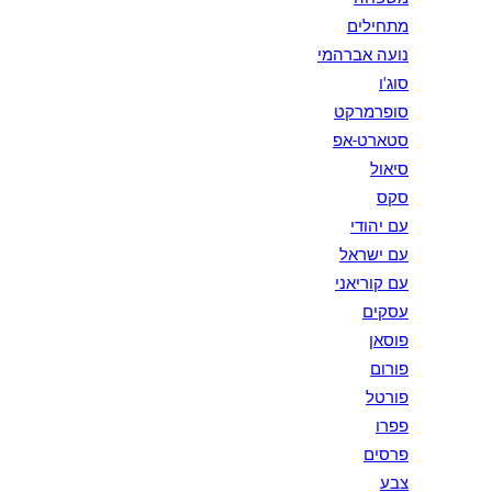
מתחילים
נועה אברהמי
סוג'ו
סופרמרקט
סטארט-אפ
סיאול
סקס
עם יהודי
עם ישראל
עם קוריאני
עסקים
פוסאן
פורום
פורטל
פפרו
פרסים
צבע