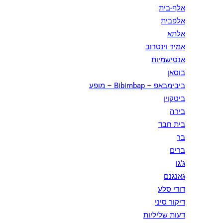
אלף-בית
אלפבית
אלתא
אמיר וינטרוב
אנטישמיות
בוסאן
ביבימבאפ – Bibimbap – מופע
ביטקוין
בירה
בית חבד
בר
ברים
ג'גו
גאנגנם
דודי סלע
דיקור סיני
דעות שליליות