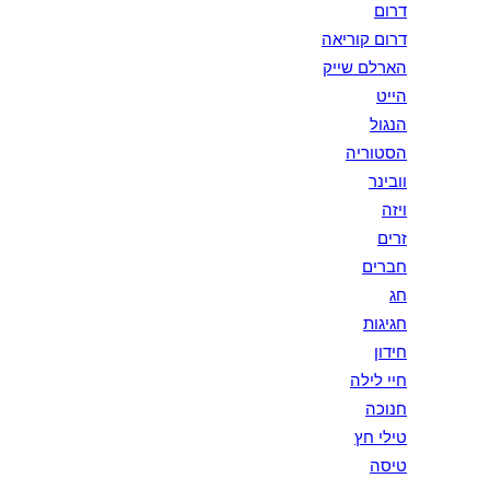
דרום
דרום קוריאה
הארלם שייק
הייט
הנגול
הסטוריה
וובינר
ויזה
זרים
חברים
חג
חגיגות
חידון
חיי לילה
חנוכה
טילי חץ
טיסה