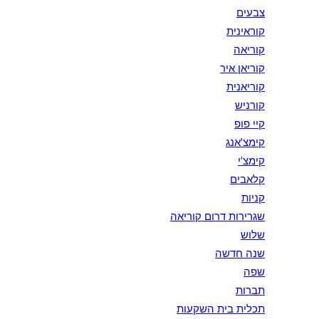
צבעים
קוראינית
קוריאה
קוריאן איר
קוריאנית
קורניש
קיי פופ
קימצ'אנג
קימצ'י
קלאבים
קניות
שגרירות דרום קוריאה
שלוש
שנה חדשה
שפה
תברות
תכלית בית השקעות