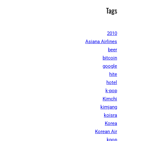
Tags
2010
Asiana Airlines
beer
bitcoin
google
hite
hotel
k-pop
Kimchi
kimjang
koisra
Korea
Korean Air
kpop