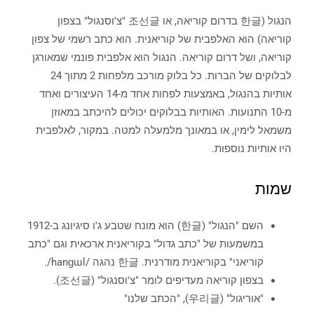
הנגול (한글 בדרום קוריאה, או 조선글 "צ'וסנגול" בצפון
קוריאה) הוא האלפבית של קוריאנית. הוא כתב רשמי של צפון
קוריאה, ושל דרום קוריאה. הנגול הוא אלפבית פונמי שמאורגן
לבלוקים של הברות. כל בלוק מורכב מלפחות 2 מתוך 24
אותיות בהנגול, באמצעות לפחות אחד מ-14 העיצורים ואחד
מ-10 התנועות. האותיות בבלוקים יכולים להיכתב במאוזן
משמאל לימין, או במאונך מלמעלה למטה. במקור, לאלפבית
היו אותיות נוספות.
שמות
השם "הנגול" (한글) הוא מונח שטבע ג'ו סיגיונג ב-1912
במשמעות של "כתב גדול" בקוריאנית ארכאית וגם "כתב
קוריאני" בקוריאנית מודרנית. 한글 נהגה /hanɡɯl/.
בצפון קוריאה מעדיפים לומר "צ'וסנגול" (조선글).
"אוריגול" (우리글), "הכתב שלנו"