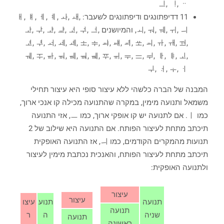
ᆜ, ᆝ, ᆢ
11 דדיפתונגים ודיפתונגים לשעבר: ㅐ, ㅒ, ㅔ, ㅖ, ㅘ, ㅙ,
ㅚ, ㅝ, ㅞ, ㅟ, ㅢ, והמיושנים ᅶ, ᅷ, ᅸ, ᅹ, ᅺ, ᅻ, ᅼ,
ᅽ, ᅾ, ᅿ, ᆀ, ᆁ, ᆂ, ᆃ, ㆇ, ㆈ, ᆆ, ᆇ, ㆉ, ᆉ, ᆊ, ᆋ,
ᆌ, ᆍ, ᆎ, ᆏ, ᆐ, ㆊ, ㆋ, ᆓ, ㆌ, ᆕ, ᆖ, ᆗ, ᆘ, ᆙ, ᆚ,
ᆛ, ᆟ, ᆠ, ㆎ
המבנה של הברה כלשהי ללא עיצור סופי היא עיצור תחילי
משמאל ותנועה מימין, במקרה שהתנועה מכילה קו אנכי ארוך,
כמו ㅣ. אם לתנועה יש קו אופקי ארוך, כמו ㅡ, אזי התנועה
תיכתב מתחת לעיצור הפותח. אם התנועה היא שילוב של 2
תנועות מהמקרים הקודמים, כמו ㅢ, אז התנועה האופקית
תיכתב מתחת לעיצור הפותח, והאנכית נכתבת מימין לעיצור
ולתנועה האופקית:
עיצור
עיצור
תנועה
תנוע
עיצו
תנועה
שניה
ה
ר
תנועה
ראשונה