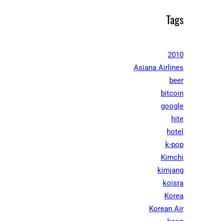
Tags
2010
Asiana Airlines
beer
bitcoin
google
hite
hotel
k-pop
Kimchi
kimjang
koisra
Korea
Korean Air