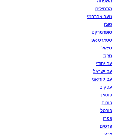
משפחה
מתחילים
נועה אברהמי
סוג'ו
סופרמרקט
סטארט-אפ
סיאול
סקס
עם יהודי
עם ישראל
עם קוריאני
עסקים
פוסאן
פורום
פורטל
פפרו
פרסים
צבע