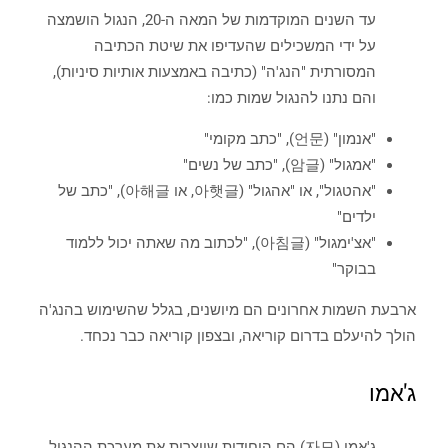
עד השנים המוקדמות של המאה ה-20, הנגול הושמצה
על ידי המשכילים שהעדיפו את שיטת הכתיבה
המסורתית "הנג'ה" (כתיבה באמצעות אותיות סיניות),
והם נתנו להנגול שמות כמו:
"אנמון" (언문), "כתב מקומי"
"אמגול" (암글), "כתב של נשים"
"אהטגול", או "אהגול" (아햇글, או 아해글), "כתב של
ילדים"
"אצ'ימגול" (아침글), "לכתוב מה שאתה יכול ללמוד
בבוקר"
ארבעת השמות אחרונים הם מיושנים, בגלל שהשימוש בהנג'ה
הולך להיעלם בדרום קוריאה, ובצפון קוריאה כבר נכחד.
ג'אמו
ג'אמו (자모) הם היחידות שיוצרות את מערכת ההנגול,