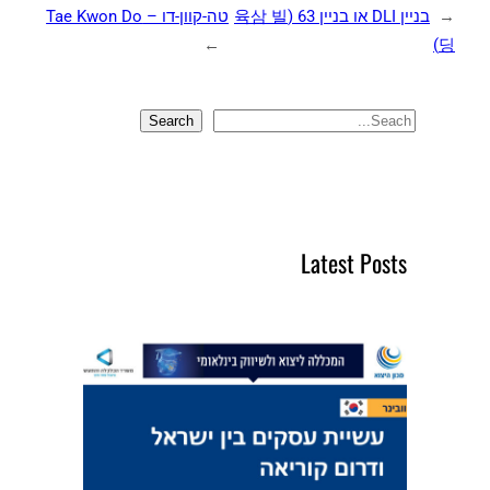
←
בניין DLI או בניין 63 (육삼 빌
טה-קוון-דו – Tae Kwon Do
→
딩)
Search
S
e
a
r
c
Latest Posts
h