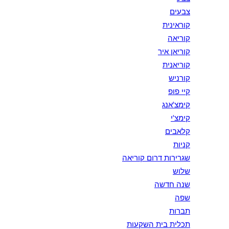
צבעים
קוראינית
קוריאה
קוריאן איר
קוריאנית
קורניש
קיי פופ
קימצ'אנג
קימצ'י
קלאבים
קניות
שגרירות דרום קוריאה
שלוש
שנה חדשה
שפה
תברות
תכלית בית השקעות