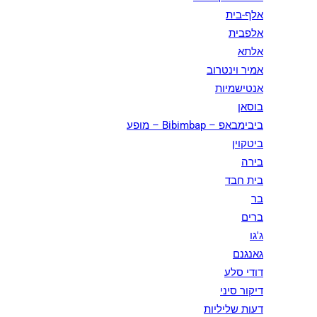
אלף-בית
אלפבית
אלתא
אמיר וינטרוב
אנטישמיות
בוסאן
ביבימבאפ – Bibimbap – מופע
ביטקוין
בירה
בית חבד
בר
ברים
ג'גו
גאנגנם
דודי סלע
דיקור סיני
דעות שליליות