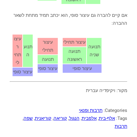
אם קיים להברה גם עיצור סופי, הוא יכתב תמיד מתחת לשאר
ההברה:
עיצו
עיצור תחילי
עיצור
תנועה
תנוע
ר
תחילי
תנועה
שניה
ה
תחי
ראשונה
תנועה
לי
עיצור סופי
עיצור סופי
עיצור סופי
מקור: ויקיפדיה עברית
Categories:
תרבות ופנאי
Tags:
אלף-בית
, 
אלפבית
, 
הנגול
, 
קוריאה
, 
קוריאנית
, 
שפה
, 
תרבות