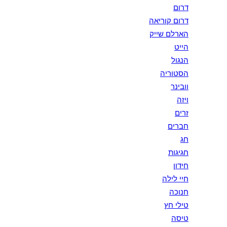
דרום
דרום קוריאה
הארלם שייק
הייט
הנגול
הסטוריה
וובינר
ויזה
זרים
חברים
חג
חגיגות
חידון
חיי לילה
חנוכה
טילי חץ
טיסה