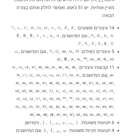
מעיין אותיות. יש 51 ג'אמו, ואפשר לחלק אותם בצורה
הבאה:
14 עיצורים פשוטים: ㄱ, ㄴ, ㄷ, ㄹ, ㅁ, ㅂ, ㅅ, ㅇ, ㅈ, ㅊ,
ㅋ, ㅌ, ㅍ, ㅎ, וגם המיושנים ᄛ, ㅱ, ㅸ, ᄼ, ᄾ, ㅿ, ㆁ,
ᅎ, ᅐ, ᅔ, ᅕ,ㆄ, ㆆ
5 עיצורים כפולים: ㄲ, ㄸ, ㅃ, ㅆ, ㅉ, וגם המיושנים ㅥ,
ᄙ, ㅹ, ᄽ, ᄿ, ᅇ, ᇮ, ᅏ, ᅑ, ㆅ
11 קבוצות עיצורים: ㄳ, ㄵ, ㄶ, ㄺ, ㄻ, ㄼ, ㄽ, ㄾ, ㄿ, ㅀ,
ㅄ, ןגם המיושנים ᇃ, ᄓ, ㅦ, ᄖ, ㅧ, ㅨ, ᇉ, ᄗ, ᇋ, ᄘ,
ㅪ, ㅬ, ᇘ, ㅭ, ᇚ, ᇛ, ㅮ, ㅯ, ㅰ, ᇠ, ᇡ, ㅲ, ᄟ, ㅳ, ᇣ,
ㅶ, ᄨ, ㅷ, ᄪ, ᇥ, ㅺ, ㅻ, ㅼ, ᄰ, ᄱ, ㅽ, ᄵ, ㅾ, ᄷ, ᄸ,
ᄹ, ᄺ, ᄻ, ᅁ, ᅂ, ᅃ, ᅄ, ᅅ, ᅆ, ᅈ, ᅉ, ᅊ, ᅋ, ᇬ, ᇭ,
ㆂ, ㆃ, ᇯ, ᅍ, ᅒ, ᅓ, ᅖ, ᇵ, ᇶ, ᇷ, ᇸ, ᇄ, ㅩ, ᇏ, ᇑ,
ᇒ, ㅫ, ᇔ, ᇕ, ᇖ, ᇞ, ㅴ, ㅵ, ᄤ, ᄥ, ᄦ, ᄳ, ᄴ
6 תנועות פשוטות: ㅏ, ㅓ, ㅗ, ㅜ, ㅡ, ㅣ, והמיושן ㆍ
4 תנועות חכיות פשוטות: ㅑ, ㅕ, ㅛ, ㅠ וגם המיושנים