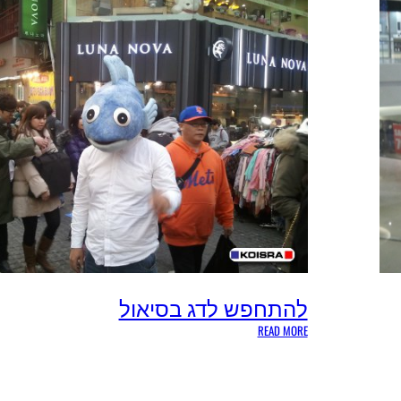
ו
מ
ה
ב
ס
י
א
ו
ל
להתחפש לדג בסיאול
:
READ MORE
ל
ה
ת