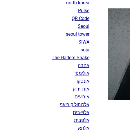
north korea
Pulse
QR Code
Seoul
seoul tower
SIWA
soju
The Harlem Shake
אהבה
אולימפי
אונסקו
אורן ירוק
אירועים
אלכוהול קוריאני
אלף-בית
אלפבית
אלתא