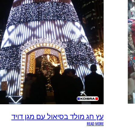
עץ חג מולד בסיאול עם מגן דויד
:
READ MORE
ע