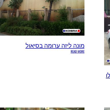
מונה ליזה ערומה בסיאול
:
READ MORE
מ
ו
נ
ה
ו
ל
י
ז
ה
ע
ר