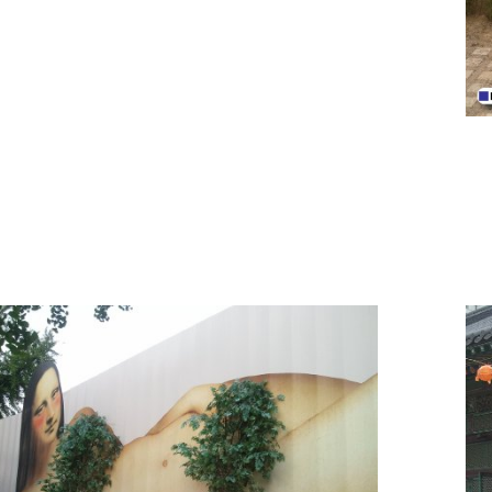
ו
ל
מ
ט
ר
ו