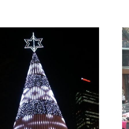
י
ש
ש
ל
ג
ק
ט
ן
ב
ס
י
א
ו
ל