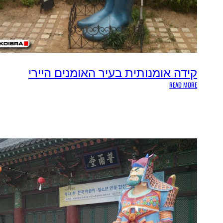
קידה אומנותית בעיר האומנים היירי
:
READ MORE
ק
י
ד
ה
א
ו
מ
נ
ו
ת
י
ת