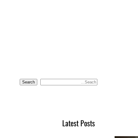
Search
S
e
a
r
c
Latest Posts
h