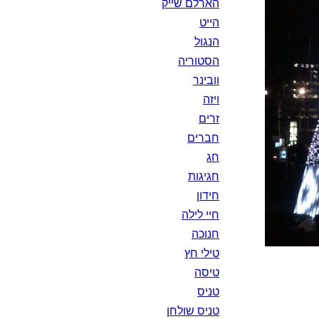
הארלם שייק
הייט
הנגול
הסטוריה
וובינר
ויזה
זרים
חברים
חג
חגיגות
חידון
חיי לילה
חנוכה
טילי חץ
טיסה
טניס
טניס שולחן