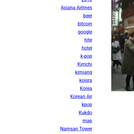
Asiana Airlines
beer
bitcoin
google
hite
hotel
k-pop
Kimchi
kimjang
koisra
Korea
Korean Air
kpop
Kukdo
map
Namsan Tower