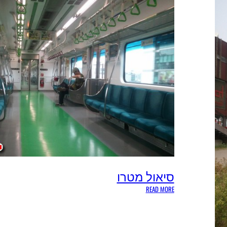
סיאול מטרו
:
READ MORE
ס
י
א