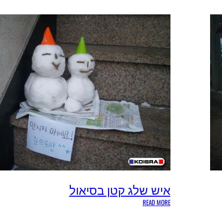
ח
פ
ש
ל
ד
ג
ב
ס
י
א
ו
ל
איש שלג קטן בסיאול
:
READ MORE
א