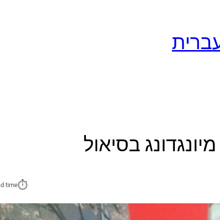
יונגדונג בסיאול
⏱︎
d time: