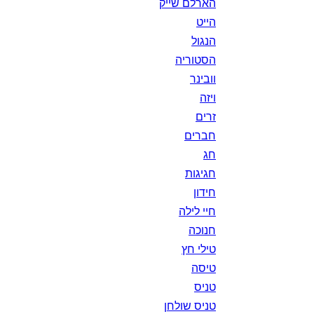
הארלם שייק
הייט
הנגול
הסטוריה
וובינר
ויזה
זרים
חברים
חג
חגיגות
חידון
חיי לילה
חנוכה
טילי חץ
טיסה
טניס
טניס שולחן