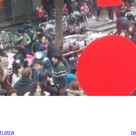
אה
אימון ח