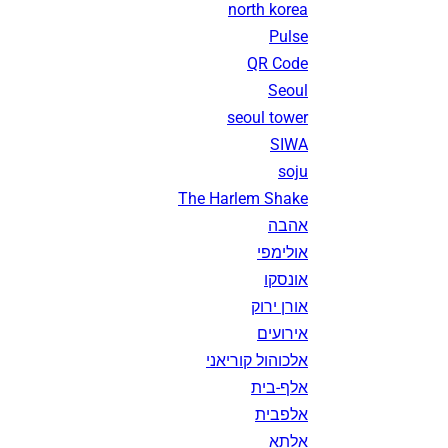
north korea
Pulse
QR Code
Seoul
seoul tower
SIWA
soju
The Harlem Shake
אהבה
אולימפי
אונסקו
אורן ירוק
אירועים
אלכוהול קוריאני
אלף-בית
אלפבית
אלתא