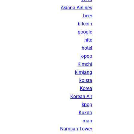
Asiana Airlines
beer
bitcoin
google
hite
hotel
k-pop
Kimchi
kimjang
koisra
Korea
Korean Air
kpop
Kukdo
map
Namsan Tower