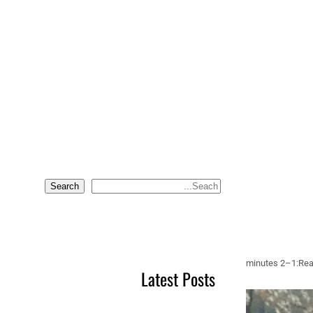
Search
S
e
a
r
c
1–2 minutes
Rea
Latest Posts
h