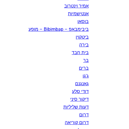
אמיר וינטרוב
אנטישמיות
בוסאן
ביבימבאפ – Bibimbap – מופע
ביטקוין
בירה
בית חבד
בר
ברים
ג'גו
גאנגנם
דודי סלע
דיקור סיני
דעות שליליות
דרום
דרום קוריאה