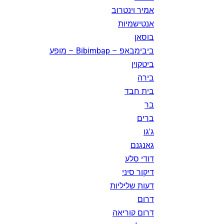
אמיר וינטרוב
אנטישמיות
בוסאן
ביבימבאפ – Bibimbap – מופע
ביטקוין
בירה
בית חבד
בר
ברים
ג'גו
גאנגנם
דודי סלע
דיקור סיני
דעות שליליות
דרום
דרום קוריאה