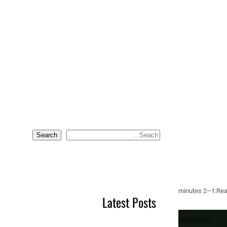
Search
S
e
a
r
c
1–2 minutes
Rea
Latest Posts
h