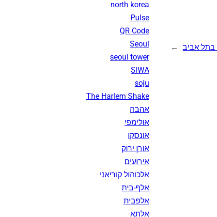
north korea
Pulse
QR Code
Seoul
 בתל אביב
→
seoul tower
SIWA
soju
The Harlem Shake
אהבה
אולימפי
אונסקו
אורן ירוק
אירועים
אלכוהול קוריאני
אלף-בית
אלפבית
אלתא