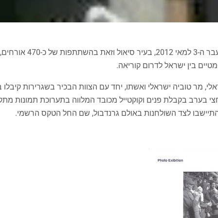
אירוע יום העצמאות ה-64 של מדינת ישראל, נחגג ביום חמישי שעב
אלי, מר טוביה ישראלי ואשתו, יחד עם הצוות הבכיר בשגרירות קיבלו 
חצי בערב בקבלת פנים וקוקטייל מכובד המלווה בתערוכת תמונות מתק
התיישבו לצד השולחנות באולם גרנדבול, שם החל הטקס הרשמי.