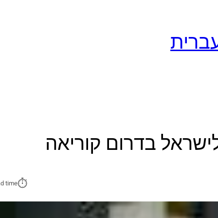
⏱︎
d time: