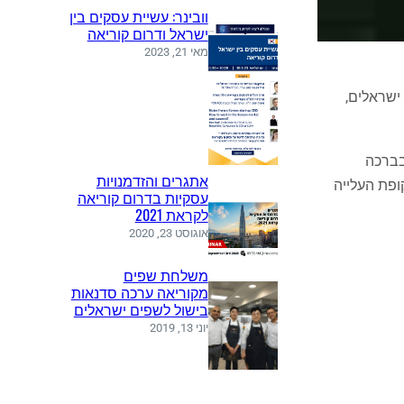
וובינר: עשיית עסקים בין
ישראל ודרום קוריאה
מאי 21, 2023
ר ה-3 למאי 2012, בעיר סיאול וזאת בהשתתפות של כ-470 אורחים, ישראלים,
בברכה
אתגרים והזדמנויות
ופת העלייה
עסקיות בדרום קוריאה
לקראת 2021
אוגוסט 23, 2020
משלחת שפים
מקוריאה ערכה סדנאות
בישול לשפים ישראלים
יוני 13, 2019