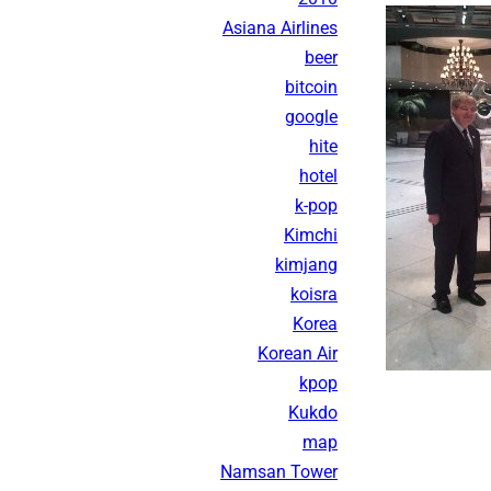
Asiana Airlines
beer
bitcoin
google
hite
hotel
k-pop
Kimchi
kimjang
koisra
Korea
Korean Air
kpop
Kukdo
map
Namsan Tower