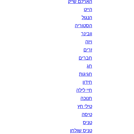
הארלם שייק
הייט
הנגול
הסטוריה
וובינר
ויזה
זרים
חברים
חג
חגיגות
חידון
חיי לילה
חנוכה
טילי חץ
טיסה
טניס
טניס שולחן