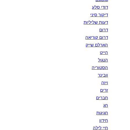
דודי סלע
דיקור סיני
דעות שליליות
דרום
דרום קוריאה
הארלם שייק
הייט
הנגול
הסטוריה
וובינר
ויזה
זרים
חברים
חג
חגיגות
חידון
חיי לילה