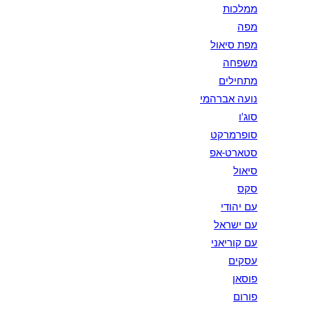
ממלכות
מפה
מפת סיאול
משפחה
מתחילים
נועה אברהמי
סוג'ו
סופרמרקט
סטארט-אפ
סיאול
סקס
עם יהודי
עם ישראל
עם קוריאני
עסקים
פוסאן
פורום