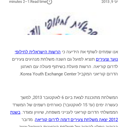
⏱︎
יוני 9, 2013
Read time:
1–2 minutes
אנו שמחים לשתף את הידיעה כי
הרשות הישראלית לחילופי
נוער וצעירים
תוציא לפועל גם השנה משלחת מנהיגים צעירים
לדרום קוריאה. הרשות פועלת בשיתוף פעולה עם הארגון
הדרום קוריאני המקביל Korea Youth Exchange Center.
המשלחת מתוכננת לצאת ביום 6 לאוקטובר 2013, למשך
כעשרה ימים (עד 15 לאוקטובר) כאורחים רשמים של המשרד
הממשלתי הדרום קוריאני לענייני משפחה, שיוויון ומגדר.
בשנת
2012 יצאה משלחת צעירים דומה לדרום קוריאה
. מדובר
בביקור גומלין לביקור של משלחת קוריאנית בישראל אשר