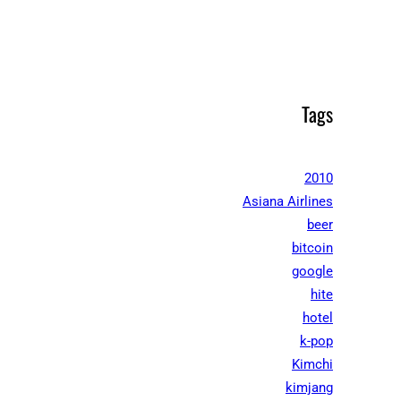
Tags
2010
Asiana Airlines
beer
bitcoin
google
hite
hotel
k-pop
Kimchi
kimjang