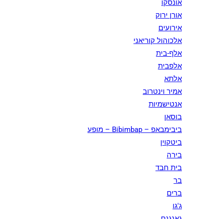
אונסקו
אורן ירוק
אירועים
אלכוהול קוריאני
אלף-בית
אלפבית
אלתא
אמיר וינטרוב
אנטישמיות
בוסאן
ביבימבאפ – Bibimbap – מופע
ביטקוין
בירה
בית חבד
בר
ברים
ג'גו
גאנגנם