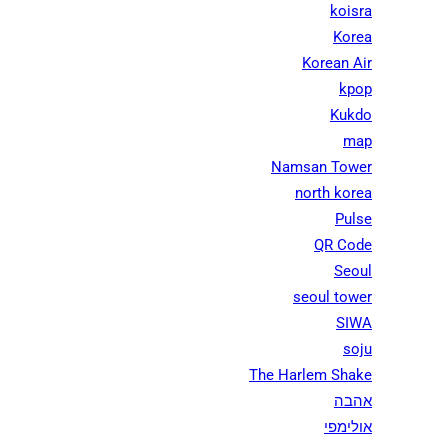
koisra
Korea
Korean Air
kpop
Kukdo
map
Namsan Tower
north korea
Pulse
QR Code
Seoul
seoul tower
SIWA
soju
The Harlem Shake
אהבה
אולימפי