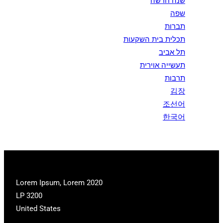
שנה חדשה
שפה
תברות
תכלית בית השקעות
תל אביב
תעשייה אוירית
תרבות
김장
조선어
한국어
2020 Lorem Ipsum, Lorem
LP 3200
United States