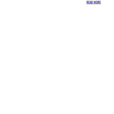
:
READ MORE
ה
צ
ב
א
ה
ד
ר
ו
ם
ק
ו
ר
י
א
נ
י
י
ר
כ
ו