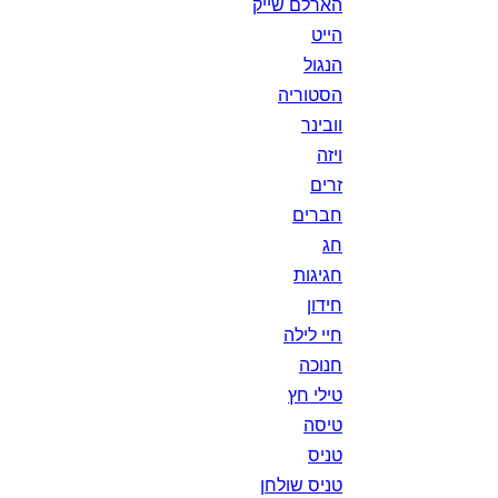
הארלם שייק
הייט
הנגול
הסטוריה
וובינר
ויזה
זרים
חברים
חג
חגיגות
חידון
חיי לילה
חנוכה
טילי חץ
טיסה
טניס
טניס שולחן