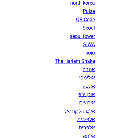
north korea
Pulse
QR Code
Seoul
seoul tower
SIWA
soju
The Harlem Shake
אהבה
אולימפי
אונסקו
אורן ירוק
אירועים
אלכוהול קוריאני
אלף-בית
אלפבית
אלתא