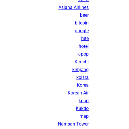
Asiana Airlines
beer
bitcoin
google
hite
hotel
k-pop
Kimchi
kimjang
koisra
Korea
Korean Air
kpop
Kukdo
map
Namsan Tower