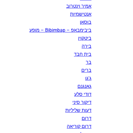
אמיר וינטרוב
אנטישמיות
בוסאן
ביבימבאפ – Bibimbap – מופע
ביטקוין
בירה
בית חבד
בר
ברים
ג'גו
גאנגנם
דודי סלע
דיקור סיני
דעות שליליות
דרום
דרום קוריאה