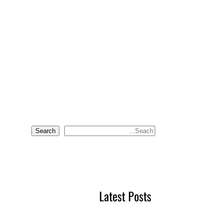
Search
S
e
a
r
c
Latest Posts
h