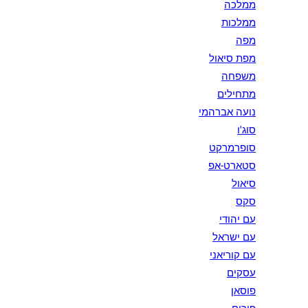
ממלכה
ממלכות
מפה
מפת סיאול
משפחה
מתחילים
נועה אברהמי
סוג'ו
סופרמרקט
סטארט-אפ
סיאול
סקס
עם יהודי
עם ישראל
עם קוריאני
עסקים
פוסאן