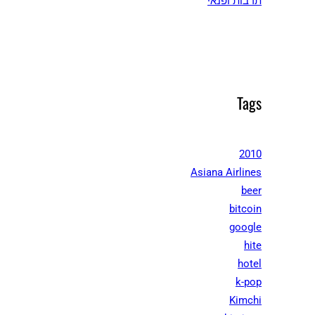
תרבות ופנאי
Tags
2010
Asiana Airlines
beer
bitcoin
google
hite
hotel
k-pop
Kimchi