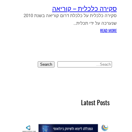
סקירה כלכלית – קוריאה
סקירה כלכלית על כלכלת דרום קוריאה בשנת 2010
שנערכה על ידי תכלית…
:
READ MORE
ס
ק
י
ר
ה
Search
S
כ
e
ל
a
כ
r
ל
י
c
Latest Posts
ת
h
–
ק
ו
ר