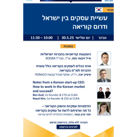
י
א
ה