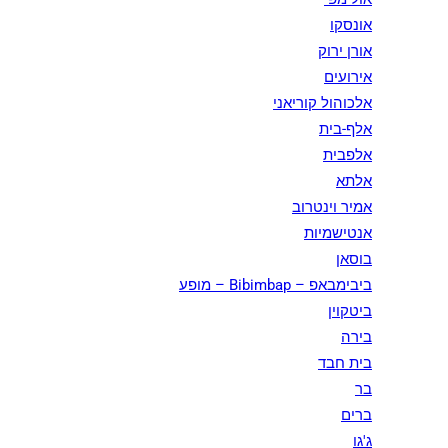
אונסקו
אורן ירוק
אירועים
אלכוהול קוריאני
אלף-בית
אלפבית
אלתא
אמיר וינטרוב
אנטישמיות
בוסאן
ביבימבאפ – Bibimbap – מופע
ביטקוין
בירה
בית חבד
בר
ברים
ג'גו