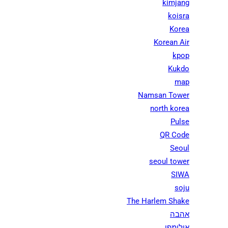
kimjang
koisra
Korea
Korean Air
kpop
Kukdo
map
Namsan Tower
north korea
Pulse
QR Code
Seoul
seoul tower
SIWA
soju
The Harlem Shake
אהבה
אולימפי