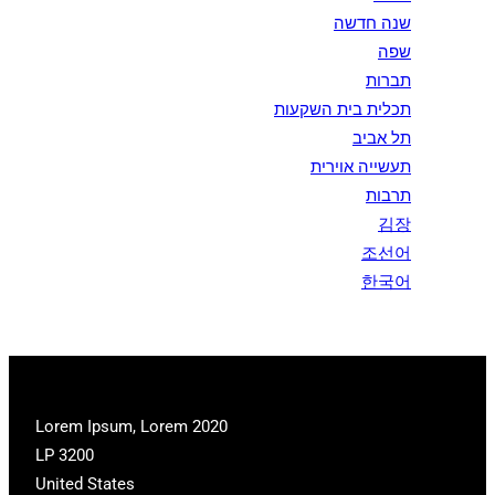
שנה חדשה
שפה
תברות
תכלית בית השקעות
תל אביב
תעשייה אוירית
תרבות
김장
조선어
한국어
2020 Lorem Ipsum, Lorem
LP 3200
United States