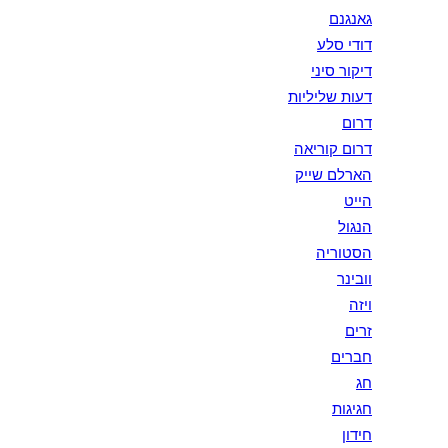
גאנגנם
דודי סלע
דיקור סיני
דעות שליליות
דרום
דרום קוריאה
הארלם שייק
הייט
הנגול
הסטוריה
וובינר
ויזה
זרים
חברים
חג
חגיגות
חידון