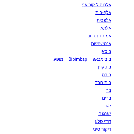
אלכוהול קוריאני
אלף-בית
אלפבית
אלתא
אמיר וינטרוב
אנטישמיות
בוסאן
ביבימבאפ – Bibimbap – מופע
ביטקוין
בירה
בית חבד
בר
ברים
ג'גו
גאנגנם
דודי סלע
דיקור סיני