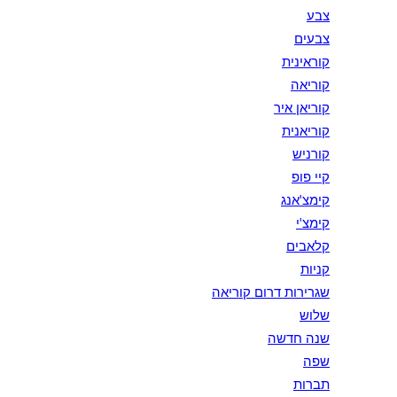
צבע
צבעים
קוראינית
קוריאה
קוריאן איר
קוריאנית
קורניש
קיי פופ
קימצ'אנג
קימצ'י
קלאבים
קניות
שגרירות דרום קוריאה
שלוש
שנה חדשה
שפה
תברות