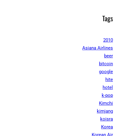
Tags
2010
Asiana Airlines
beer
bitcoin
google
hite
hotel
k-pop
Kimchi
kimjang
koisra
Korea
Korean Air