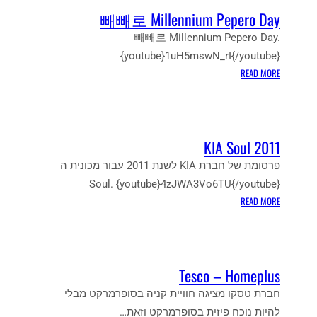
빼빼로 Millennium Pepero Day
빼빼로 Millennium Pepero Day.
{youtube}1uH5mswN_rI{/youtube}
:
READ MORE
빼
빼
로
M
KIA Soul 2011
I
L
פרסומת של חברת KIA לשנת 2011 עבור מכונית ה
L
Soul. {youtube}4zJWA3Vo6TU{/youtube}
E
:
READ MORE
N
K
N
I
I
A
U
S
Tesco – Homeplus
M
O
P
U
חברת טסקו מציגה חוויית קניה בסופרמרקט מבלי
E
L
להיות נוכח פיזית בסופרמרקט וזאת…