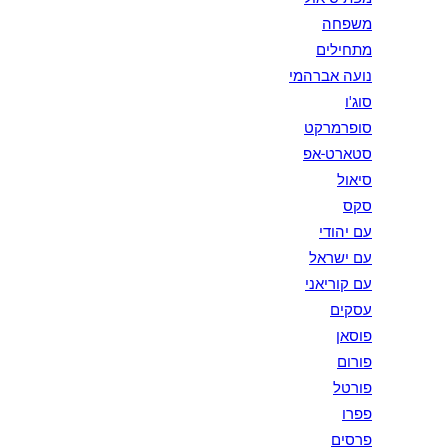
משפחה
מתחילים
נועה אברהמי
סוג'ו
סופרמרקט
סטארט-אפ
סיאול
סקס
עם יהודי
עם ישראל
עם קוריאני
עסקים
פוסאן
פורום
פורטל
פפרו
פרסים