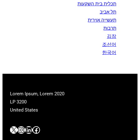
תכלית בית השקעות
תל אביב
תעשייה אוירית
תרבות
김장
조선어
한국어
2020 Lorem Ipsum, Lorem
LP 3200
United States
#
#
#
#