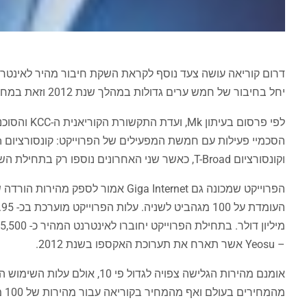
יחל בחיבור של חמש ערים גדולות במהלך שנת 2012 וזאת במחיר הנמוך מ-30 דולר לחודש.
וקונסורציום T-Broad, כאשר שני האחרונים נוספו רק בתחילת השנה לפרוייקט והראשונים בשנה קודם.
– Yeosu אשר תארח את תערוכת האקספו בשנת 2012.
מהמחירים בעולם ואף מהמחיר בקוריאה עבור מהירות של 100 מגהביט העומד על כ-38 דולר לחודש.