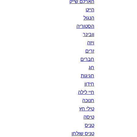
הארלם שייק
הייט
הנגול
הסטוריה
וובינר
ויזה
זרים
חברים
חג
חגיגות
חידון
חיי לילה
חנוכה
טילי חץ
טיסה
טניס
טניס שולחן