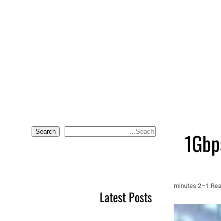
Search
S
e
a
r
c
1–2 minutes
Rea
Latest Posts
h