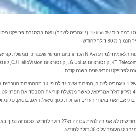
דרום קוריאה עושה צעד נוסף לקראת השקת חיבור מהיר לאינטרנט במהירות של 1Gbps (ג'יגהביט לשניה) וזאת במס
לפי פרסום בעיתון Mk, ועדת התקשורת הקוריאנית ה-KCC והסוכנות הלאומית למידע ה-NIA הכריזו ביום חמישי ש
הפרוייקט שמכונה גם Giga Internet אמור לספק מהירות הורדה של 1 ג'יגהביט לשניה, מהירות אשר גדול
מיליון דולר. בתחילת הפרוייקט יחוברו לאינטרנט המהיר כ- 5,500 בתי אב וזאת באזורי הערים הגדולות כגון: סיאול, דאגו, בוסאן, 
אומנם מהירות הגלישה צפויה לגדול פי 10, אולם עלות השימוש החודשית לא אמורה להיות גבוהה מ-27 ד