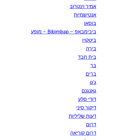
אמיר וינטרוב
אנטישמיות
בוסאן
ביבימבאפ – Bibimbap – מופע
ביטקוין
בירה
בית חבד
בר
ברים
ג'גו
גאנגנם
דודי סלע
דיקור סיני
דעות שליליות
דרום
דרום קוריאה