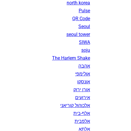
north korea
Pulse
QR Code
Seoul
seoul tower
SIWA
soju
The Harlem Shake
אהבה
אולימפי
אונסקו
אורן ירוק
אירועים
אלכוהול קוריאני
אלף-בית
אלפבית
אלתא