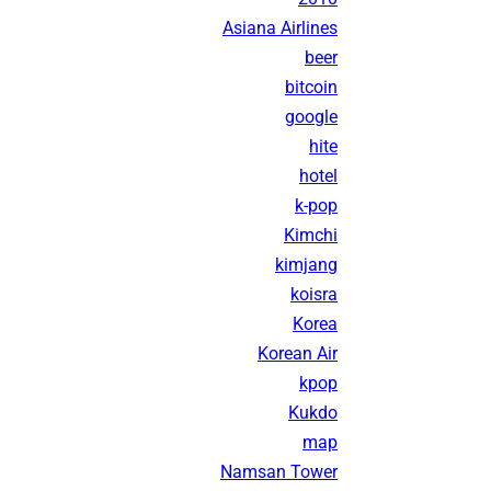
Asiana Airlines
beer
bitcoin
google
hite
hotel
k-pop
Kimchi
kimjang
koisra
Korea
Korean Air
kpop
Kukdo
map
Namsan Tower