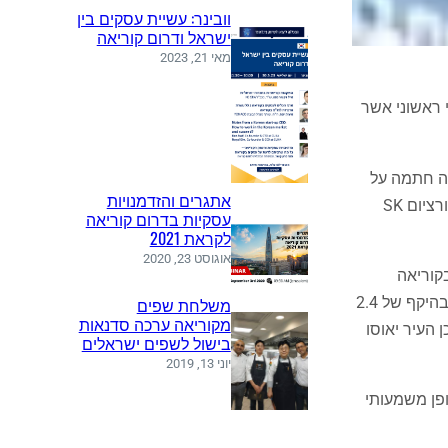
וובינר: עשיית עסקים בין
ישראל ודרום קוריאה
מאי 21, 2023
גרת פרוייקט ניסוי ראשוני אשר
עבר כי ממשלת קוריאה חתמה על
אתגרים והזדמנויות
הסכמיי פעילות עם חמשת המפעילים של הפרוייקט: קונסורציום KT Telecom, קונסורציום LG Uplus, קונסורציום CJ HelloVision, קונסורציום SK
עסקיות בדרום קוריאה
לקראת 2021
אוגוסט 23, 2020
ה פי 10 מהמהירות הנוכחית בקוריאה
העומדת על 100 מגהביט לשניה. עלות הפרוייקט מוערכת בכ- 4.95 מיליון דולר אמריקאי, כאשר ממשלת קוריאה תסבסד את הפרוייקט בהיקף של 2.4
משלחת שפים
מקוריאה ערכה סדנאות
סג'ונג וכן העיר יאוסו
בישול לשפים ישראלים
יוני 13, 2019
ולר לחודש. סכום זה נמוך באופן משמעותי