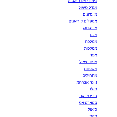
לימודי מזרח אסיה
מגדל סיאול
מועדונים
מטפלים קוריאנים
מיונגדונג
מכם
ממלכה
ממלכות
מפה
מפת סיאול
משפחה
מתחילים
נועה אברהמי
סוג'ו
סופרמרקט
סטארט-אפ
סיאול
סקס