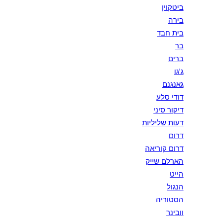
ביטקוין
בירה
בית חבד
בר
ברים
ג'גו
גאנגנם
דודי סלע
דיקור סיני
דעות שליליות
דרום
דרום קוריאה
הארלם שייק
הייט
הנגול
הסטוריה
וובינר