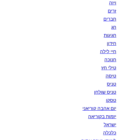
ויזה
זרים
חברים
חג
חגיגות
חידון
חיי לילה
חנוכה
טילי חץ
טיסה
טניס
טניס שולחן
טסקו
יום אהבה קוריאני
יזמות בקוריאה
ישראל
כלכלה