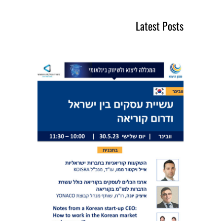
r
c
Latest Posts
h