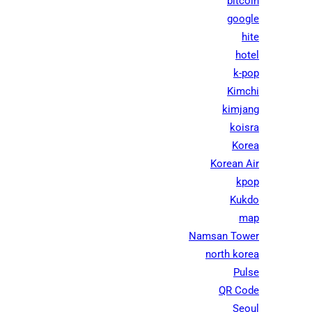
bitcoin
google
hite
hotel
k-pop
Kimchi
kimjang
koisra
Korea
Korean Air
kpop
Kukdo
map
Namsan Tower
north korea
Pulse
QR Code
Seoul