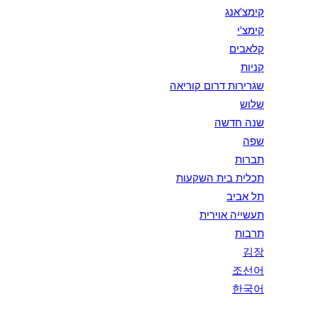
קימצ'אנג
קימצ'י
קלאבים
קניות
שגרירות דרום קוריאה
שלוש
שנה חדשה
שפה
תברות
תכלית בית השקעות
תל אביב
תעשייה אוירית
תרבות
김장
조선어
한국어