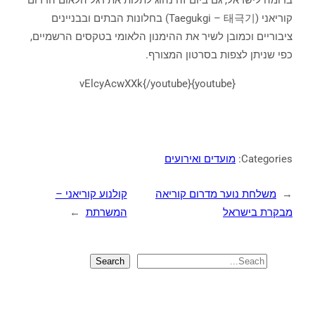
קוריאני (Taegukgi – 태극기) בחלונות הבתים ובבניינים
ציבוריים וכמובן לשיר את ההימנון הלאומי בטקסים הרשמיים,
כפי שניתן לצפות בסרטון המצורף.
{youtube}vElcyAcwXXk{/youtube}
Categories:
מועדים ואירועים
←
משלחת נוער מדרום קוריאה
קולנוע קוריאני –
מבקרת בישראל
המשרתת
→
Search
S
e
a