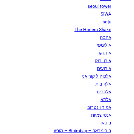
seoul tower
SIWA
soju
The Harlem Shake
אהבה
אולימפי
אונסקו
אורן ירוק
אירועים
אלכוהול קוריאני
אלף-בית
אלפבית
אלתא
אמיר וינטרוב
אנטישמיות
בוסאן
ביבימבאפ – Bibimbap – מופע