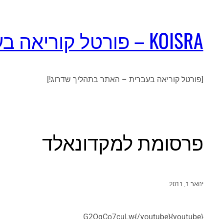
KOISRA – פורטל קוריאה בעברית
[פורטל קוריאה בעברית – האתר בתהליך שדרוג!]
פרסומת למקדונאלד
ינואר 1, 2011
{youtube}G2OqCo7cuLw{/youtube}