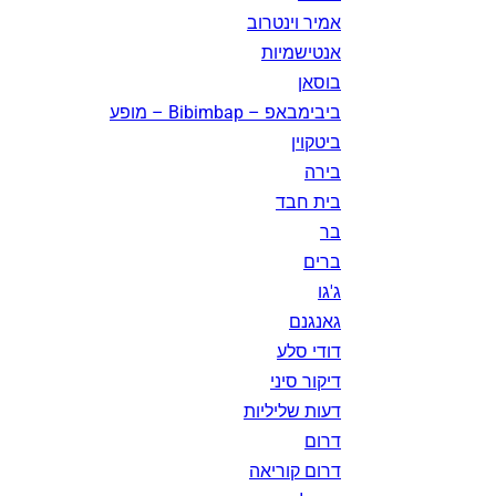
אמיר וינטרוב
אנטישמיות
בוסאן
ביבימבאפ – Bibimbap – מופע
ביטקוין
בירה
בית חבד
בר
ברים
ג'גו
גאנגנם
דודי סלע
דיקור סיני
דעות שליליות
דרום
דרום קוריאה