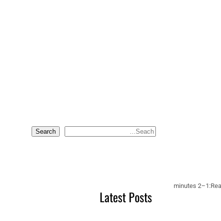
Search
S
e
a
r
c
1–2 minutes
Rea
Latest Posts
h