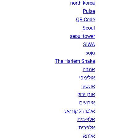
north korea
Pulse
QR Code
Seoul
seoul tower
SIWA
soju
The Harlem Shake
אהבה
אולימפי
אונסקו
אורן ירוק
אירועים
אלכוהול קוריאני
אלף-בית
אלפבית
אלתא