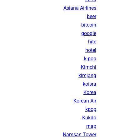
Asiana Airlines
beer
bitcoin
google
hite
hotel
k-pop
Kimchi
kimjang
koisra
Korea
Korean Air
kpop
Kukdo
map
Namsan Tower