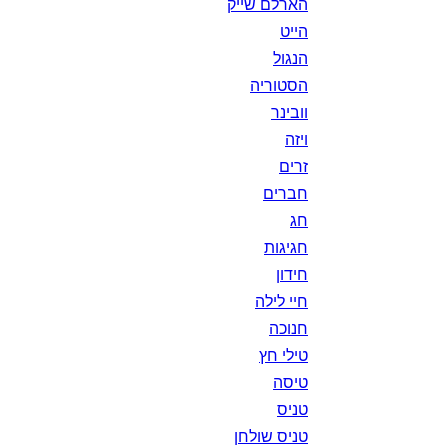
הארלם שייק
הייט
הנגול
הסטוריה
וובינר
ויזה
זרים
חברים
חג
חגיגות
חידון
חיי לילה
חנוכה
טילי חץ
טיסה
טניס
טניס שולחן