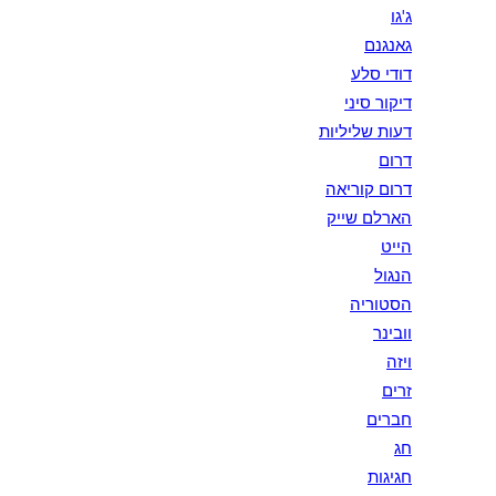
ג'גו
גאנגנם
דודי סלע
דיקור סיני
דעות שליליות
דרום
דרום קוריאה
הארלם שייק
הייט
הנגול
הסטוריה
וובינר
ויזה
זרים
חברים
חג
חגיגות