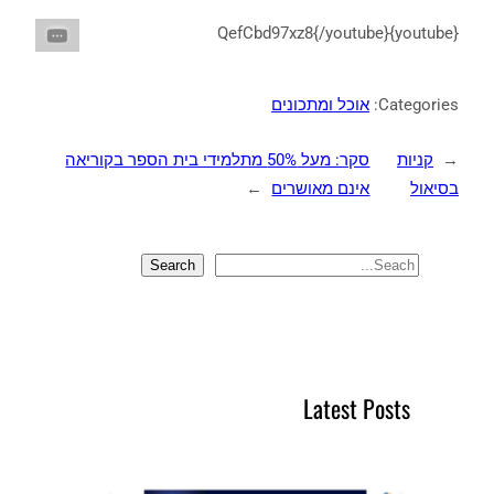
{youtube}QefCbd97xz8{/youtube}
Categories:
אוכל ומתכונים
←
קניות
סקר: מעל 50% מתלמידי בית הספר בקוריאה
בסיאול
אינם מאושרים
→
Search
S
e
a
r
c
Latest Posts
h