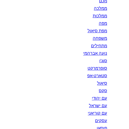
מכם
ממלכה
ממלכות
מפה
מפת סיאול
משפחה
מתחילים
נועה אברהמי
סוג'ו
סופרמרקט
סטארט-אפ
סיאול
סקס
עם יהודי
עם ישראל
עם קוריאני
עסקים
פוסאן