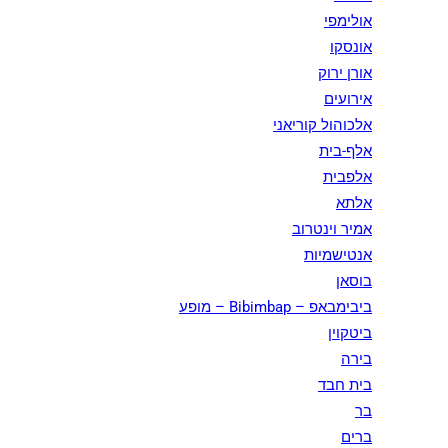
אולימפי
אונסקו
אורן ירוק
אירועים
אלכוהול קוריאני
אלף-בית
אלפבית
אלתא
אמיר וינטרוב
אנטישמיות
בוסאן
ביבימבאפ – Bibimbap – מופע
ביטקוין
בירה
בית חבד
בר
ברים