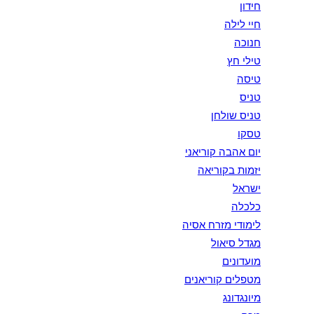
חידון
חיי לילה
חנוכה
טילי חץ
טיסה
טניס
טניס שולחן
טסקו
יום אהבה קוריאני
יזמות בקוריאה
ישראל
כלכלה
לימודי מזרח אסיה
מגדל סיאול
מועדונים
מטפלים קוריאנים
מיונגדונג