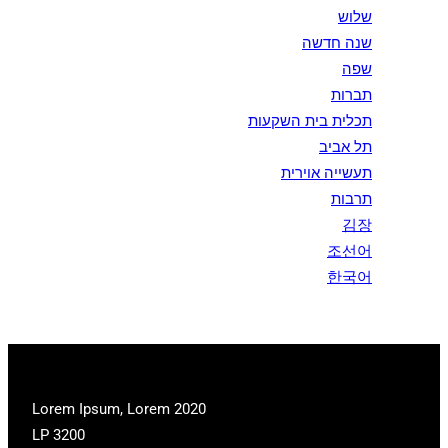
שלוש
שנה חדשה
שפה
תברות
תכלית בית השקעות
תל אביב
תעשייה אוירית
תרבות
김장
조선어
한국어
2020 Lorem Ipsum, Lorem
LP 3200