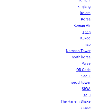
Kimchi
kimjang
koisra
Korea
Korean Air
kpop
Kukdo
map
Namsan Tower
north korea
Pulse
QR Code
Seoul
seoul tower
SIWA
soju
The Harlem Shake
אהבה