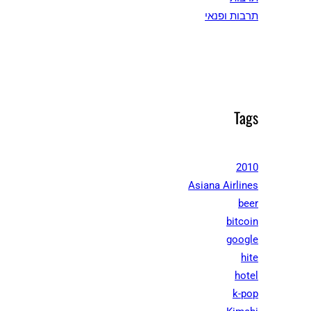
תרבות ופנאי
Tags
2010
Asiana Airlines
beer
bitcoin
google
hite
hotel
k-pop