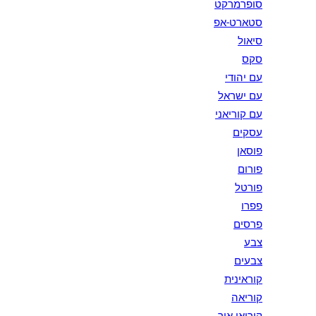
סופרמרקט
סטארט-אפ
סיאול
סקס
עם יהודי
עם ישראל
עם קוריאני
עסקים
פוסאן
פורום
פורטל
פפרו
פרסים
צבע
צבעים
קוראינית
קוריאה
קוריאן איר