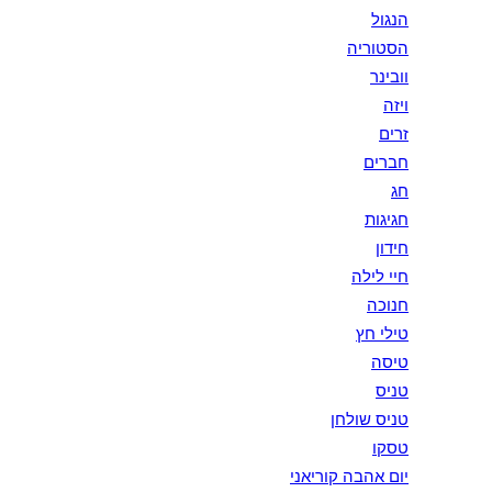
הנגול
הסטוריה
וובינר
ויזה
זרים
חברים
חג
חגיגות
חידון
חיי לילה
חנוכה
טילי חץ
טיסה
טניס
טניס שולחן
טסקו
יום אהבה קוריאני