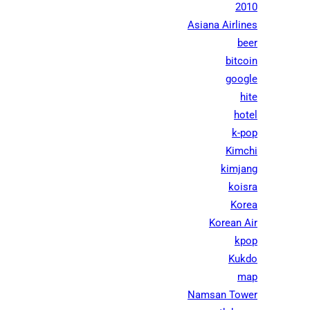
2010
Asiana Airlines
beer
bitcoin
google
hite
hotel
k-pop
Kimchi
kimjang
koisra
Korea
Korean Air
kpop
Kukdo
map
Namsan Tower