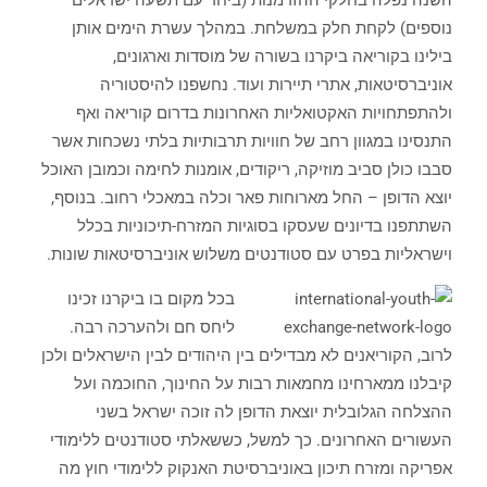
נוספים) לקחת חלק במשלחת. במהלך עשרת הימים אותן
בילינו בקוריאה ביקרנו בשורה של מוסדות וארגונים,
אוניברסיטאות, אתרי תיירות ועוד. נחשפנו להיסטוריה
ולהתפתחויות האקטואליות האחרונות בדרום קוריאה ואף
התנסינו במגוון רחב של חוויות תרבותיות בלתי נשכחות אשר
סבבו כולן סביב מוזיקה, ריקודים, אומנות לחימה וכמובן האוכל
יוצא הדופן – החל מארוחות פאר וכלה במאכלי רחוב. בנוסף,
השתתפנו בדיונים שעסקו בסוגיות המזרח-תיכוניות בכלל
וישראליות בפרט עם סטודנטים משלוש אוניברסיטאות שונות.
בכל מקום בו ביקרנו זכינו
ליחס חם ולהערכה רבה.
לרוב, הקוריאנים לא מבדילים בין היהודים לבין הישראלים ולכן
קיבלנו ממארחינו מחמאות רבות על החינוך, החוכמה ועל
ההצלחה הגלובלית יוצאת הדופן לה זוכה ישראל בשני
העשורים האחרונים. כך למשל, כששאלתי סטודנטים ללימודי
אפריקה ומזרח תיכון באוניברסיטת האנקוק ללימודי חוץ מה