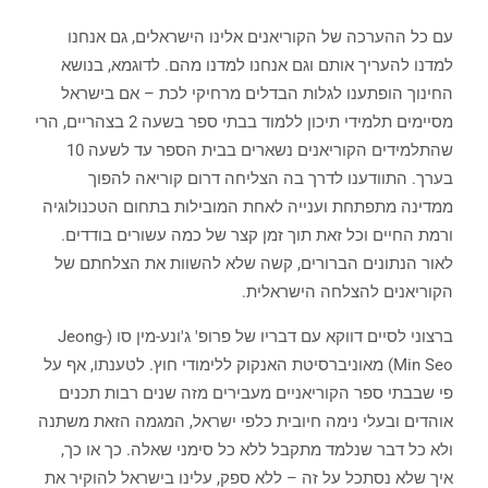
עם כל ההערכה של הקוריאנים אלינו הישראלים, גם אנחנו
למדנו להעריך אותם וגם אנחנו למדנו מהם. לדוגמא, בנושא
החינוך הופתענו לגלות הבדלים מרחיקי לכת – אם בישראל
מסיימים תלמידי תיכון ללמוד בבתי ספר בשעה 2 בצהריים, הרי
שהתלמידים הקוריאנים נשארים בבית הספר עד לשעה 10
בערך. התוודענו לדרך בה הצליחה דרום קוריאה להפוך
ממדינה מתפתחת וענייה לאחת המובילות בתחום הטכנולוגיה
ורמת החיים וכל זאת תוך זמן קצר של כמה עשורים בודדים.
לאור הנתונים הברורים, קשה שלא להשוות את הצלחתם של
הקוריאנים להצלחה הישראלית.
ברצוני לסיים דווקא עם דבריו של פרופ' ג'ונע-מין סו (Jeong-
Min Seo) מאוניברסיטת האנקוק ללימודי חוץ. לטענתו, אף על
פי שבבתי ספר הקוריאניים מעבירים מזה שנים רבות תכנים
אוהדים ובעלי נימה חיובית כלפי ישראל, המגמה הזאת משתנה
ולא כל דבר שנלמד מתקבל ללא כל סימני שאלה. כך או כך,
איך שלא נסתכל על זה – ללא ספק, עלינו בישראל להוקיר את