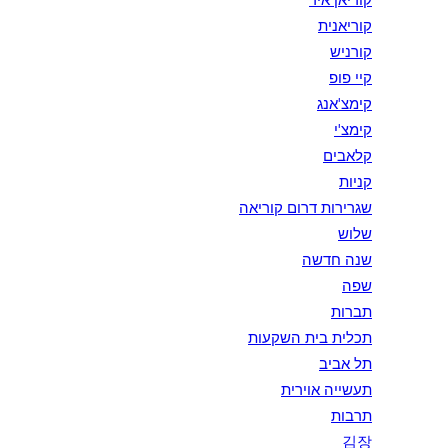
קוריאנית
קורניש
קיי פופ
קימצ'אנג
קימצ'י
קלאבים
קניות
שגרירות דרום קוריאה
שלוש
שנה חדשה
שפה
תברות
תכלית בית השקעות
תל אביב
תעשייה אוירית
תרבות
김장