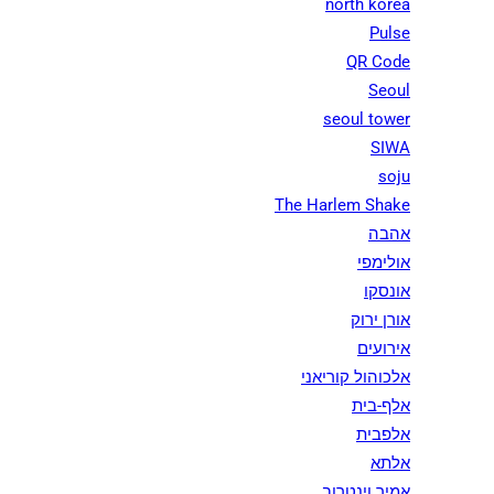
north korea
Pulse
QR Code
Seoul
seoul tower
SIWA
soju
The Harlem Shake
אהבה
אולימפי
אונסקו
אורן ירוק
אירועים
אלכוהול קוריאני
אלף-בית
אלפבית
אלתא
אמיר וינטרוב