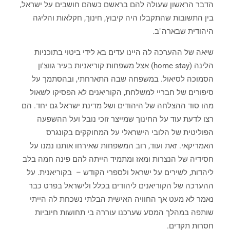
הדבר הראשון שעולה להם בראשם כשהם חושבים על ישראל,
בין התשובות שהתקבלו היה קיבוץ, חינוך, חקלאות והליגה
היהודית שבארה"ב.
שיאה של ההערכה לה היינו עדים בא לידי ביטוי בתוכניות
הלינה (home stay) אצל משפחות קוריאניות בעיר גווצ'ון
הסמוכה לסיאול. במשפחה שבה התארחתי, ובהסתמך על
סיפורים של חבריי למשלחת, הקוריאנים לא הפסיקו לשאול
מהו סוד ההצלחה של היהודים ושל מדינת ישראל גם יחד. הם
רצו לדעת עוד על החינוך שמייצר זוכי נובל ועל ההשפעה
הפוליטית של הלובי הישראלי על המחוקקים בקונגרס
האמריקאי. זאת ועוד, רוב המשפחות שאירחו אותנו נמנו על
חסידיה של הנצרות ומאז ומתמיד הייתה להם פינה חמה בלב
ליהדות, לשירים על ישראל ולספרי הקודש – בקוריאנית. על
ההערכה של הקוריאנים ליהודים בכלל ולישראל בפרט כבר
נאמר לא מעט אך החוויה האישית הבלתי נשכחת לה הייתי
שותפה במהלך המסע שערכנו עוררה בי תחושות חיוביות
חסרות תקדים.