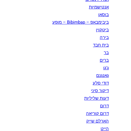
אנטישמיות
בוסאן
ביבימבאפ – Bibimbap – מופע
ביטקוין
בירה
בית חבד
בר
ברים
ג'גו
גאנגנם
דודי סלע
דיקור סיני
דעות שליליות
דרום
דרום קוריאה
הארלם שייק
הייט