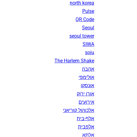
north korea
Pulse
QR Code
Seoul
seoul tower
SIWA
soju
The Harlem Shake
אהבה
אולימפי
אונסקו
אורן ירוק
אירועים
אלכוהול קוריאני
אלף-בית
אלפבית
אלתא