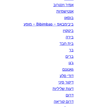
אמיר וינטרוב
אנטישמיות
בוסאן
ביבימבאפ – Bibimbap – מופע
ביטקוין
בירה
בית חבד
בר
ברים
ג'גו
גאנגנם
דודי סלע
דיקור סיני
דעות שליליות
דרום
דרום קוריאה