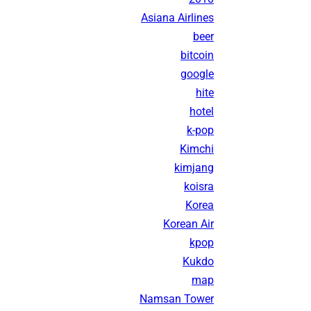
Asiana Airlines
beer
bitcoin
google
hite
hotel
k-pop
Kimchi
kimjang
koisra
Korea
Korean Air
kpop
Kukdo
map
Namsan Tower