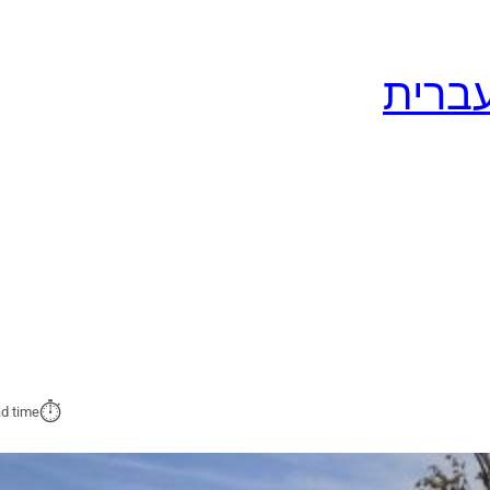
⏱︎
d time: