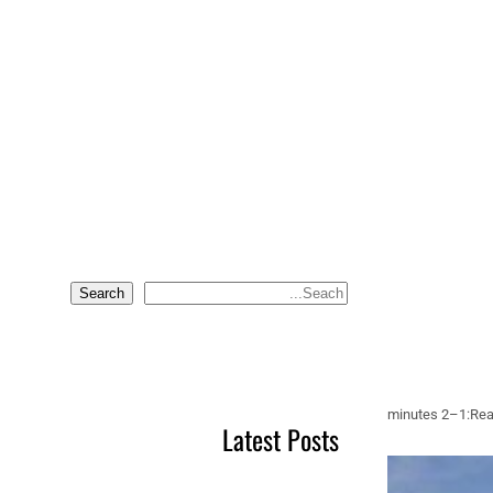
Search
S
e
a
r
c
1–2 minutes
Rea
Latest Posts
h