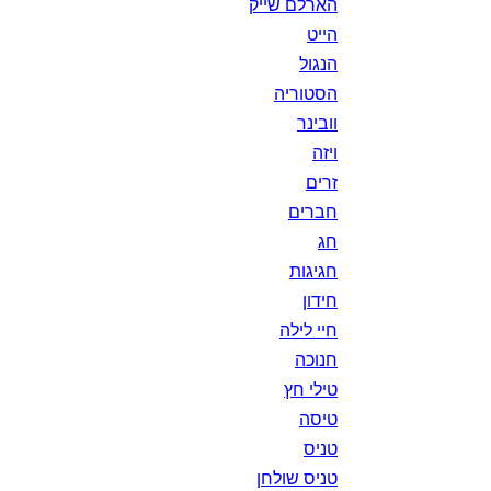
הארלם שייק
הייט
הנגול
הסטוריה
וובינר
ויזה
זרים
חברים
חג
חגיגות
חידון
חיי לילה
חנוכה
טילי חץ
טיסה
טניס
טניס שולחן