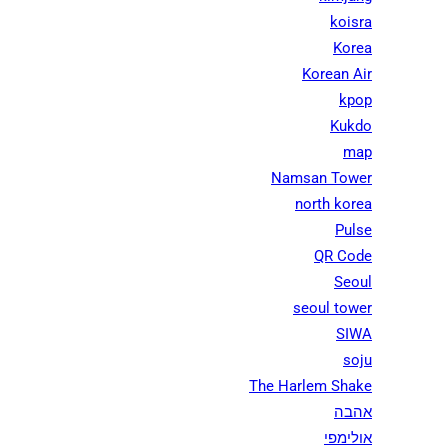
koisra
Korea
Korean Air
kpop
Kukdo
map
Namsan Tower
north korea
Pulse
QR Code
Seoul
seoul tower
SIWA
soju
The Harlem Shake
אהבה
אולימפי