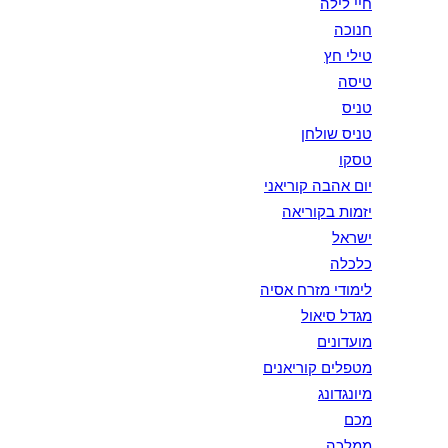
חיי לילה
חנוכה
טילי חץ
טיסה
טניס
טניס שולחן
טסקו
יום אהבה קוריאני
יזמות בקוריאה
ישראל
כלכלה
לימודי מזרח אסיה
מגדל סיאול
מועדונים
מטפלים קוריאנים
מיונגדונג
מכם
ממלכה