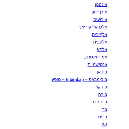
אונסקו
אורן ירוק
אירועים
אלכוהול קוריאני
אלף-בית
אלפבית
אלתא
אמיר וינטרוב
אנטישמיות
בוסאן
ביבימבאפ – Bibimbap – מופע
ביטקוין
בירה
בית חבד
בר
ברים
ג'גו