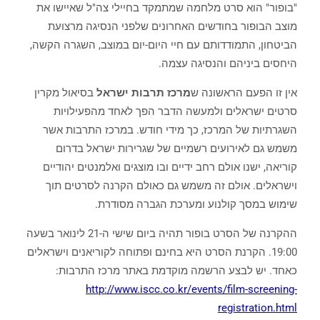
"בופור" הוא סרט מלחמה שמתמקד בחיילי צה"ל שאיישו את
מוצב הבופור בחודשים האחרונים שלפני הנסיגה מרצועת
הביטחון, התמודדותם עם חיי היום-יום במוצב, השגרה הקשה,
היחסים ביניהם והנסיגה עצמה.
אין זו הפעם הראשונה ש
מרכז תרבות ישראל
בסיאול מקרין
סרטים ישראלים ולמעשה הדבר הפך לאחד מהפעילויות
השגרתיות של המרכז, כך מידי חודש. במרכז התרבות אשר
משמש גם לאירועים רשמיים של שגרירות ישראל בדרום
קוריאה, ישנו אולם רחב ידיים ובו מוצגים ואלמנטים יהודיים
וישראלים. אולם זה משמש גם כאולם הקרנה לסרטים תוך
שימוש במסך קולנוע ומערכת הגברה מסודרת.
ההקרנה של הסרט בופור תהיה ביום שישי ה-21 לינואר בשעה
19:00. הקרנת הסרט היא בחינם ופתוחה לקוריאנים וישראלים
כאחד. יש לבצע הרשמה מוקדמת באתר מרכז התרבות:
http://www.iscc.co.kr/events/film-screening-
registration.html