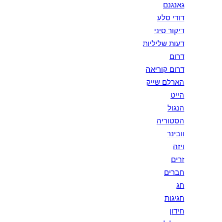
גאנגנם
דודי סלע
דיקור סיני
דעות שליליות
דרום
דרום קוריאה
הארלם שייק
הייט
הנגול
הסטוריה
וובינר
ויזה
זרים
חברים
חג
חגיגות
חידון