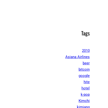
Tags
2010
Asiana Airlines
beer
bitcoin
google
hite
hotel
k-pop
Kimchi
kimjang