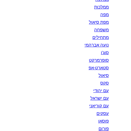
ממלכות
מפה
מפת סיאול
משפחה
מתחילים
נועה אברהמי
סוג'ו
סופרמרקט
סטארט-אפ
סיאול
סקס
עם יהודי
עם ישראל
עם קוריאני
עסקים
פוסאן
פורום