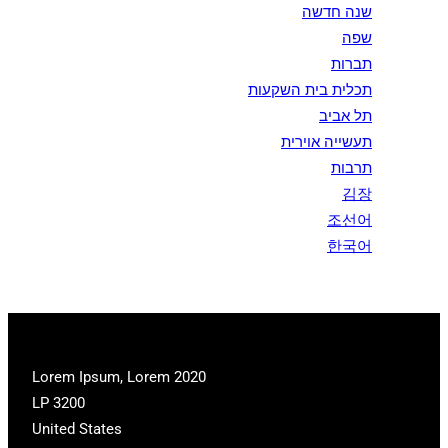
שנה חדשה
שפה
תברות
תכלית בית השקעות
תל אביב
תעשייה אוירית
תרבות
김장
조선어
한국어
2020 Lorem Ipsum, Lorem
LP 3200
United States