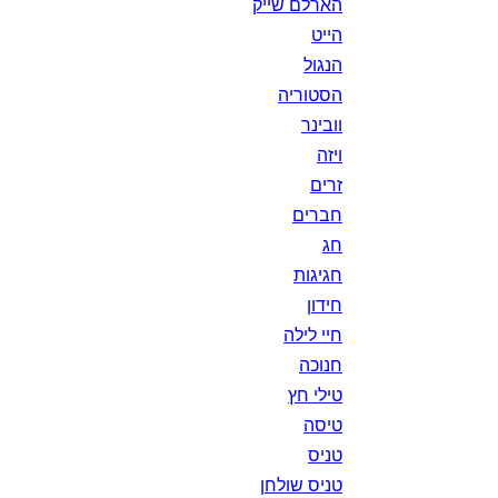
הארלם שייק
הייט
הנגול
הסטוריה
וובינר
ויזה
זרים
חברים
חג
חגיגות
חידון
חיי לילה
חנוכה
טילי חץ
טיסה
טניס
טניס שולחן