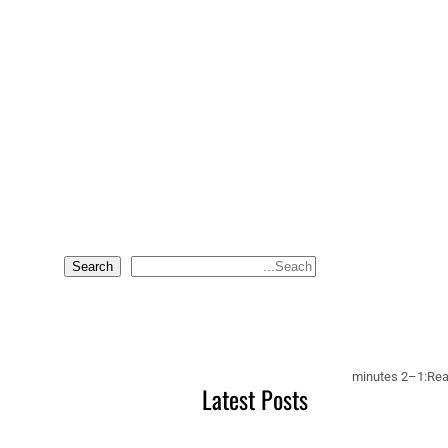
Search
S
e
a
r
c
1–2 minutes
Rea
Latest Posts
h