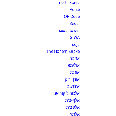
north korea
Pulse
QR Code
Seoul
seoul tower
SIWA
soju
The Harlem Shake
אהבה
אולימפי
אונסקו
אורן ירוק
אירועים
אלכוהול קוריאני
אלף-בית
אלפבית
אלתא