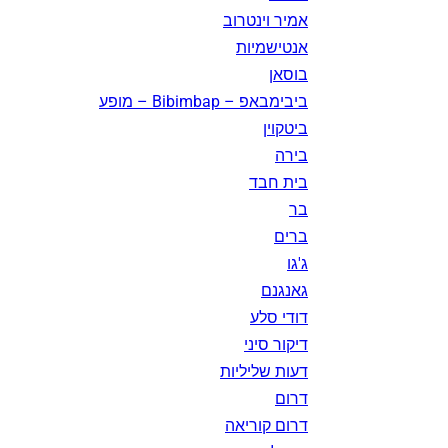
אמיר וינטרוב
אנטישמיות
בוסאן
ביבימבאפ – Bibimbap – מופע
ביטקוין
בירה
בית חבד
בר
ברים
ג'גו
גאנגנם
דודי סלע
דיקור סיני
דעות שליליות
דרום
דרום קוריאה