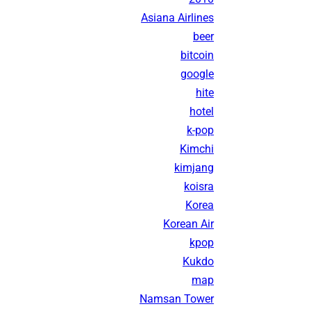
Asiana Airlines
beer
bitcoin
google
hite
hotel
k-pop
Kimchi
kimjang
koisra
Korea
Korean Air
kpop
Kukdo
map
Namsan Tower