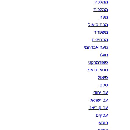
ממלכה
ממלכות
מפה
מפת סיאול
משפחה
מתחילים
נועה אברהמי
סוג'ו
סופרמרקט
סטארט-אפ
סיאול
סקס
עם יהודי
עם ישראל
עם קוריאני
עסקים
פוסאן