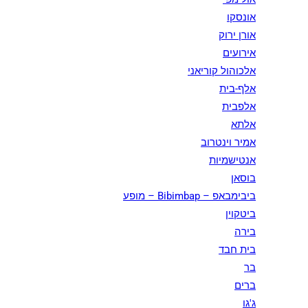
אונסקו
אורן ירוק
אירועים
אלכוהול קוריאני
אלף-בית
אלפבית
אלתא
אמיר וינטרוב
אנטישמיות
בוסאן
ביבימבאפ – Bibimbap – מופע
ביטקוין
בירה
בית חבד
בר
ברים
ג'גו