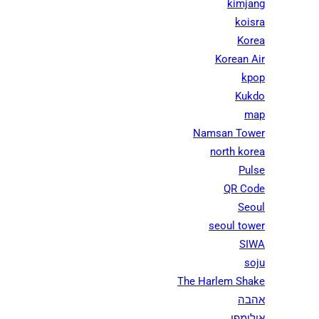
kimjang
koisra
Korea
Korean Air
kpop
Kukdo
map
Namsan Tower
north korea
Pulse
QR Code
Seoul
seoul tower
SIWA
soju
The Harlem Shake
אהבה
אולימפי