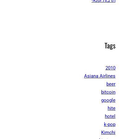
תרבות ופנאי
Tags
2010
Asiana Airlines
beer
bitcoin
google
hite
hotel
k-pop
Kimchi