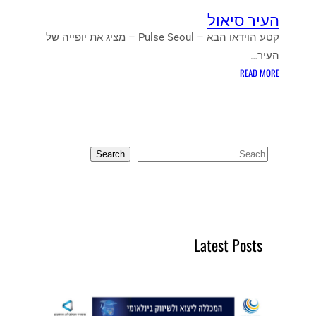
העיר סיאול
קטע הוידאו הבא – Pulse Seoul – מציג את יופייה של
העיר…
:
READ MORE
ה
ע
י
ר
ס
Search
S
י
e
א
a
ו
r
ל
c
Latest Posts
h