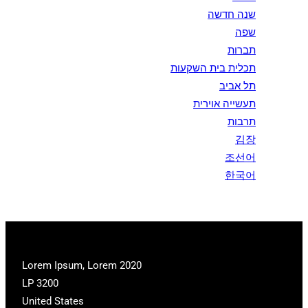
שנה חדשה
שפה
תברות
תכלית בית השקעות
תל אביב
תעשייה אוירית
תרבות
김장
조선어
한국어
2020 Lorem Ipsum, Lorem
LP 3200
United States