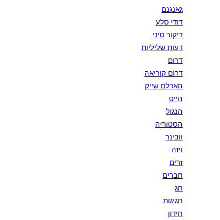
גאנגנם
דודי סלע
דיקור סיני
דעות שליליות
דרום
דרום קוריאה
הארלם שייק
הייט
הנגול
הסטוריה
וובינר
ויזה
זרים
חברים
חג
חגיגות
חידון