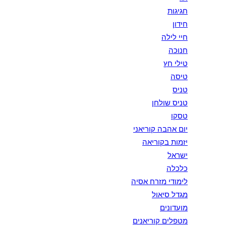
חגיגות
חידון
חיי לילה
חנוכה
טילי חץ
טיסה
טניס
טניס שולחן
טסקו
יום אהבה קוריאני
יזמות בקוריאה
ישראל
כלכלה
לימודי מזרח אסיה
מגדל סיאול
מועדונים
מטפלים קוריאנים