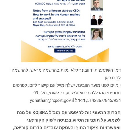
דמי השתתפות: הוובינר ללא עלות בהרשמה מראש. להרשמה:
לחצו כאן
יומיים לפני מועד הוובינר, ישלח מייל עם קישור לזום. לפרטים
נוספים: המכללה ליצוא ולשיווק בינלאומי, טל: 03-
5142867/845/934, דוא"ל yonathan@rxport.gov.il
חברות המעוניינות להיפגש עם מנכ"ל KOISRA על מנת
לשמוע על תוכניות הסיוע בכניסה לשוק הקוריאני
ואפשרויות מיקור החוץ והעסקת עובדים בדרום קוריאה,