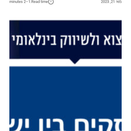
⏱︎
מאי 21, 2023
Read time:
1–2 minutes