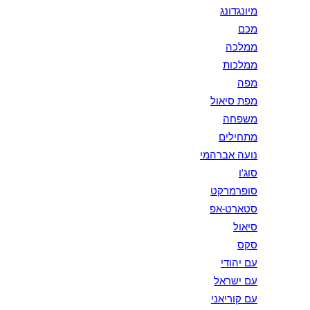
מיונגדונג
מכם
ממלכה
ממלכות
מפה
מפת סיאול
משפחה
מתחילים
נועה אברהמי
סוג'ו
סופרמרקט
סטארט-אפ
סיאול
סקס
עם יהודי
עם ישראל
עם קוריאני