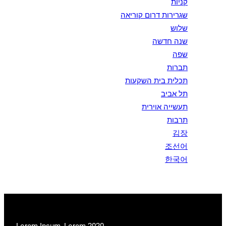
קניות
שגרירות דרום קוריאה
שלוש
שנה חדשה
שפה
תברות
תכלית בית השקעות
תל אביב
תעשייה אוירית
תרבות
김장
조선어
한국어