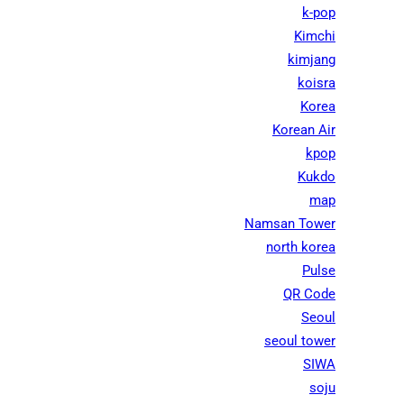
k-pop
Kimchi
kimjang
koisra
Korea
Korean Air
kpop
Kukdo
map
Namsan Tower
north korea
Pulse
QR Code
Seoul
seoul tower
SIWA
soju