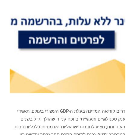
דרום קוריאה המדינה בעלת ה-GDP העשירי בעולם, תאגידי
ענק טכנולוגיים ותעשייתיים וכח קנייה שהולך וגדל בשנים
האחרונות, מציע לחברות ישראליות הזדמנויות כלכליות רבות.
בנובמבר 2022, נכנס לתוקף הסכם סחר נרחב וחדשני בין