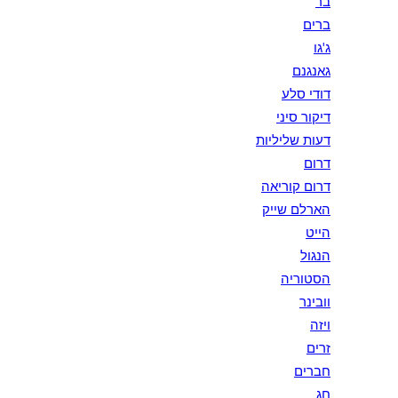
בר
ברים
ג'גו
גאנגנם
דודי סלע
דיקור סיני
דעות שליליות
דרום
דרום קוריאה
הארלם שייק
הייט
הנגול
הסטוריה
וובינר
ויזה
זרים
חברים
חג