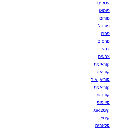
עסקים
פוסאן
פורום
פורטל
פפרו
פרסים
צבע
צבעים
קוראינית
קוריאה
קוריאן איר
קוריאנית
קורניש
קיי פופ
קימצ'אנג
קימצ'י
קלאבים