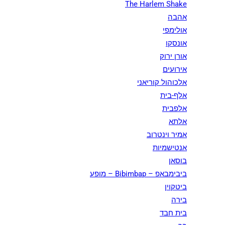
The Harlem Shake
אהבה
אולימפי
אונסקו
אורן ירוק
אירועים
אלכוהול קוריאני
אלף-בית
אלפבית
אלתא
אמיר וינטרוב
אנטישמיות
בוסאן
ביבימבאפ – Bibimbap – מופע
ביטקוין
בירה
בית חבד