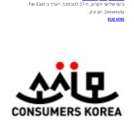
ביום שלישי הקרוב, ה-27 לנובמבר, ייערך ב Far East
University, יום עיון…
:
READ MORE
יום
עיון
על
ישראל
באוניברסיטת
המזרח
הרחוק
בקוריאה