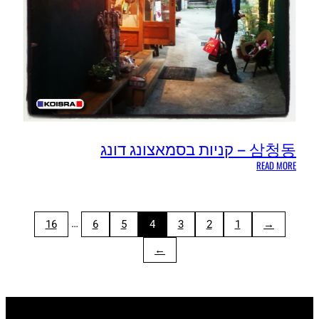
삼청동 – קניות בסמאצונג דונג
:
READ MORE
삼
청
동
…
16
6
5
4
3
2
1
←
–
קניות
→
בסמאצונג
דונג