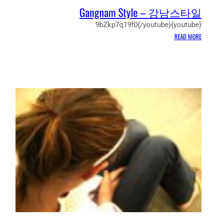
הצעות
Gangnam Style – 강남스타일
למחקר
משותף
{youtube}9bZkp7q19f0{/youtube}
בין
:
READ MORE
קוריאה
GANGNAM
לישראל
STYLE
לשנת
–
2012
강
남
스
타
일