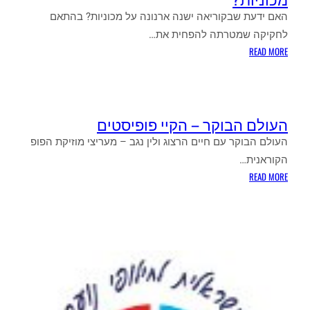
ואילת
האם ידעת שבקוריאה ישנה ארנונה על מכוניות? בהתאם
לחקיקה שמטרתה להפחית את…
:
READ MORE
האם
ידעת
שבקוריאה
ישנה
העולם הבוקר – הקיי פופיסטים
ארנונה
על
העולם הבוקר עם חיים הרצוג ולין נגב – מעריצי מוזיקת הפופ
מכוניות?
הקוראנית…
:
READ MORE
העולם
הבוקר
–
הקיי
פופיסטים