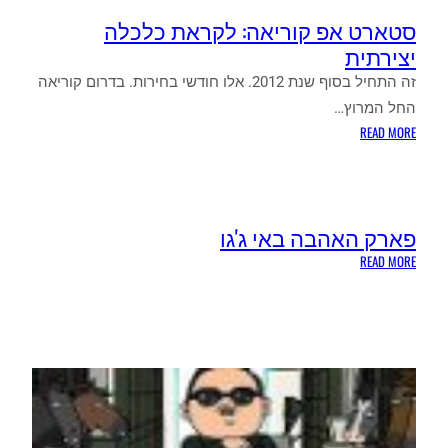
סטארט אפ קוריאה: לקראת כלכלה
יצירתית
זה התחיל בסוף שנת 2012. אלו חודשי בחירות. בדרום קוריאה
החל המרוץ…
:
READ MORE
סטארט
אפ
קוריאה:
לקראת
פארק האהבה באי ג'גו
כלכלה
:
READ MORE
יצירתית
פארק
האהבה
באי
ג'גו