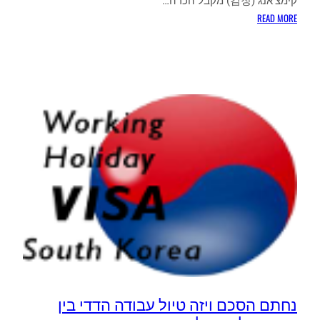
קימצ'אנג (김장) מקבל הכרה…
:
READ MORE
אונסק"ו
הכריז:
הליך
הכנת
הקימצ'י
כמורשת
עולם
נחתם הסכם ויזה טיול עבודה הדדי בין