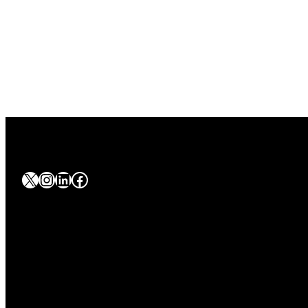
#
#
#
#