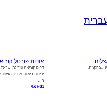
לינו
אודות פורטל קוריא
נו…בהקמה.
דרום קוריאה ומדינת ישראל ה
ידידות בעלות מכנים משותפי
ם
הן…
נו
:
READ MORE
אודות
פורטל
קוריאה