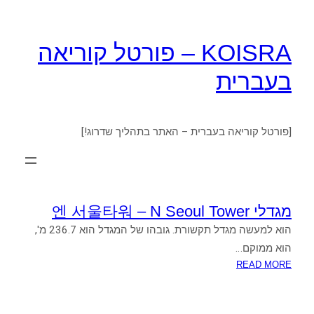
KOISRA – פורטל קוריאה
בעברית
[פורטל קוריאה בעברית – האתר בתהליך שדרוג!]
מגדלי 엔 서울타워 – N Seoul Tower
הוא למעשה מגדל תקשורת. גובהו של המגדל הוא 236.7 מ',
הוא ממוקם…
:
READ MORE
מגדלי
엔
서