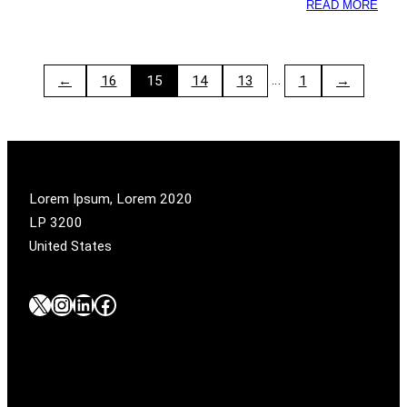
:
READ MORE
קוריאה:
על
צייתנות
…
→
16
15
14
13
1
←
ושירה
בציבור
2020 Lorem Ipsum, Lorem
LP 3200
United States
#
#
#
#