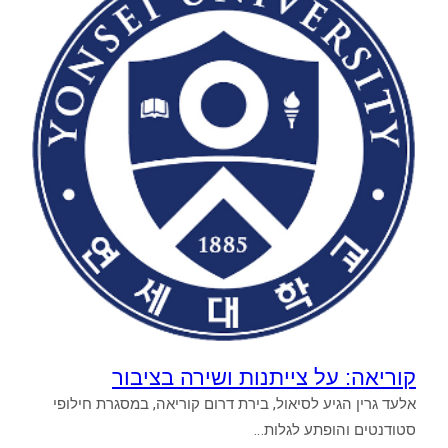
קוריאה: על צייתנות ושירה בציבור
אלעד גרין הגיע לסיאול, בירת דרום קוריאה, במסגרת חילופי
סטודנטים והופתע לגלות…