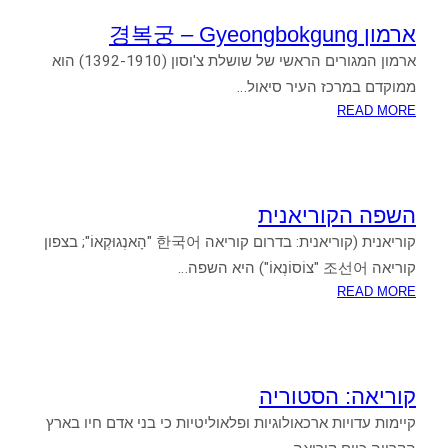
울
ארמון 경복궁 – Gyeongbokgung
타
ארמון המגורים הראשי של שושלת צ'וסון (1392-1910) הוא
워
–
ממוקדם במרכז העיר סיאול…
N
:
READ MORE
SEOUL
ארמון
TOWER
경
복
궁
השפה הקוריאנית
–
קוריאנית (קוריאנית: בדרום קוריאה 한국어 "הָאנְגוּקְאוֹ"; בצפון
GYEONGBOKGUNG
קוריאה 조선어 "צוֹסוֹנְאוֹ") היא השפה…
:
READ MORE
השפה
הקוריאנית
קוריאה: הסטוריה
קיימות עדויות ארכאולוגיות ופלאוליטיות כי בני אדם חיו בארץ