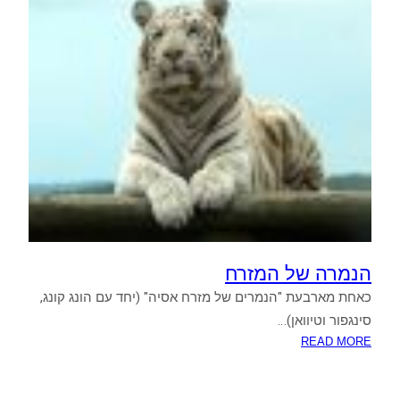
המסורתי
הנמרה של המזרח
כאחת מארבעת "הנמרים של מזרח אסיה" (יחד עם הונג קונג,
סינגפור וטיוואן)…
:
READ MORE
הנמרה
של
המזרח